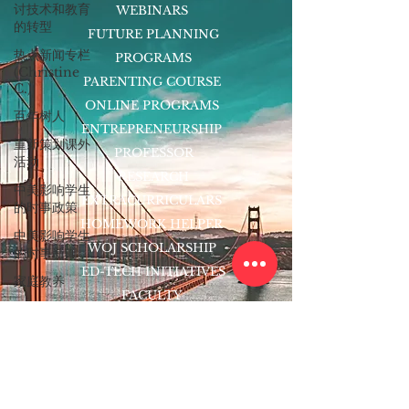
讨技术和教育
WEBINARS
的转型
FUTURE PLANNING
热点新闻专栏
PROGRAMS
(Christine
PARENTING COURSE
C.)
ONLINE PROGRAMS
百年树人
ENTREPRENEURSHIP
重新策划课外
PROFESSOR
活动
RESEARCH
中美影响学生
EXTRACURRICULARS
的时事政策
HOMEWORK HELPER
中美影响学生
WOJ SCHOLARSHIP
的时事新闻
ED-TECH INITIATIVES
家庭教养
FACULTY
大学专业
BLOG
大学介绍专栏
ENROLL
跨文化交流与
CONTACT
沟通