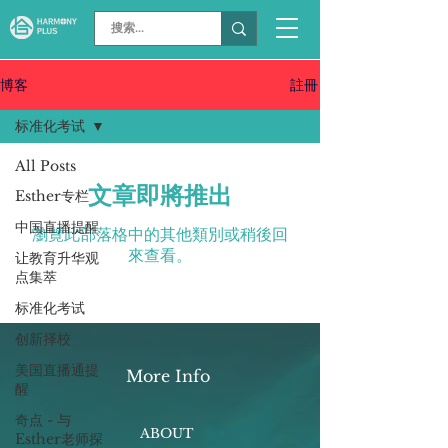
註冊
博客
标准化考试
All Posts
文章即將推出
Esther专栏
中国直播提醒
瀏覽此部落格中的其他類別或稍後回
來查看。
让教育升华观
点集萃
标准化考试
创新择校
美国直播通提
More Info
醒
奇点 - 与
ABOUT
Esther老师探