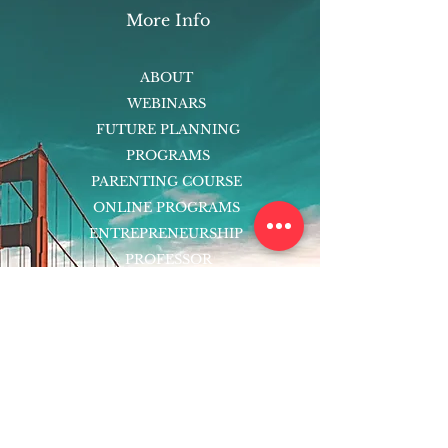
More Info
ABOUT
WEBINARS
FUTURE PLANNING
PROGRAMS
PARENTING COURSE
ONLINE PROGRAMS
ENTREPRENEURSHIP
PROFESSOR
RESEARCH
EXTRACURRICULARS
HOMEWORK HELPER
WOJ SCHOLARSHIP
ED-TECH INITIATIVES
FACULTY
BLOG