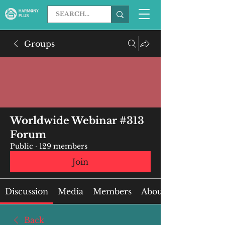
Groups
Worldwide Webinar #313
Forum
Public
·
129 members
Join
Discussion
Media
Members
About
Back