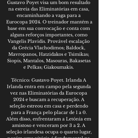
Gustavo Poyet visa um bom resultado 
na estreia das Eliminatórias em casa, 
encaminhando a vaga para a 
Eurocopa 2024. O treinador mantém a 
base em sua convocação e conta com 
alguns reforços importantes, como 
Vangelis Plavidis. Provável escalação 
da Grécia Vlachodimos; Baldock, 
Mavropanos, Hatzidakos e Tsimikas; 
Siopis, Mantalos, Masouras, Bakasetas 
e Pelkas; Giakoumakis. 

Técnico: Gustavo Poyet. Irlanda A 
Irlanda entra em campo pela segunda 
vez nas Eliminatórias da Eurocopa 
2024 e buscam a recuperação. A 
seleção estreou em casa e perdendo 
para a França pelo placar de 1 a 0. 
Além disso, enfrentaram a Letónia em 
amistoso e venceram por 3 a 2. A 
seleção irlandesa ocupa o quarto lugar, 