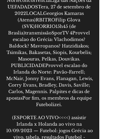
NorteconcorrênciaLiga das Nações da 
UEFADADOSTera, 27 de setembro de 
2022LOCALGeorgios Kamaras 
(Atenas)RBITROFilip Glova 
(SVK)HORRIO15h45 (de 
Braslia)transmissãoSporTV 4Provvel 
escalao do Grécia: Vlachodimos? 
Baldock? Mavropanos? Hatzidiakos; 
Tsimikas, Bakasetas, Siopis, Kourbelis; 
Masouras, Pelkas, Douvikas. 
PUBLICIDADEProvvel escalao do 
Irlanda do Norte: Pavão-Farrell; 
McNair, Jonny Evans, Flanagan, Lewis, 
Corry Evans, Bradley, Davis, Saville; 
Carlos, Magennis. Palpites e dicas de 
apostasPor fim, os membros da equipe 
Futebolizei. 

(ESPORTE AO VIVO<<<<) assistir 
Irlanda x Holanda ao vivo na 
10/09/2023 — Futebol: jogos Grécia ao 
vivo, tabela, resultados Futebol - 