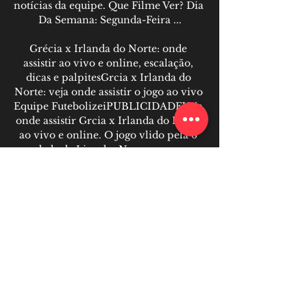
notícias da equipe. Que Filme Ver? Dia 
Da Semana: Segunda-Feira ...

Grécia x Irlanda do Norte: onde 
assistir ao vivo e online, escalação, 
dicas e palpitesGrcia x Irlanda do 
Norte: veja onde assistir o jogo ao vivo 
Equipe FutebolizeiPUBLICIDADEVeja 
onde assistir Grcia x Irlanda do Norte 
ao vivo e online. O jogo vlido pela 6 
rodada da Liga das Naes, os gregos 
lideram o grupo 2 e j esto classificados. 
Os islandeses jogam para no cair de 
diviso. Portanto, confira as escalaes, 
horrio, palpites e transmisso. Em 
resumo, o jogo ser transmitido pelo 
SporTV 4s 15h45 (de Braslia), nesta 
tera-feira (27 de setembro), no Estdio 
Georgios Kamarasem Atenas, Grcia. 

Grécia x Irlanda do Norte Estatísticas 