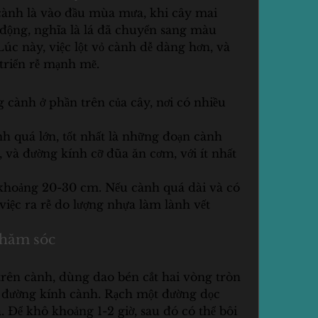
 cành là vào đầu mùa mưa, khi cây mai 
 động, nghĩa là lá đã chuyển sang màu 
c này, việc lột vỏ cành dễ dàng hơn, và 
triển rễ mạnh mẽ.
 cành ở phần trên của cây, nơi có nhiều 
 quá lớn, tốt nhất là những đoạn cành 
và đường kính cỡ đũa ăn cơm, với ít nhất 
khoảng 20-30 cm. Nếu cành quá dài và có 
việc ra rễ do lượng nhựa làm lành vết 
chăm sóc
rên cành, dùng dao bén cắt hai vòng tròn 
 đường kính cành. Rạch một đường dọc 
a. Để khô khoảng 1-2 giờ, sau đó có thể bôi 