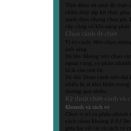
Thời điểm tốt nhất để chiết
chiếu thủy sắp kết thúc pha
xanh đậm nhưng chưa già. Lú
cây cũng có khả năng phát 
Chọn cành để chiết
Vị trí cành: Nên chọn những
ánh sáng.
Độ lớn: Không nên chọn cành
ngoài cùng, có phân nhánh, 
15 lá còn tươi tốt.
Độ dài: Đoạn cành nên dài 
nhiều lá, sẽ khó khăn trong 
thương quá nhiều.
Kỹ thuật chiết cành và 
Khoanh và tách vỏ
Chọn vị trí có phân nhánh t
cách nhau khoảng 2-2.5 lần
giữa hai vết cắt và tách vỏ r