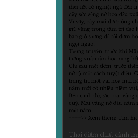
thời tiết có nghiệt ngã đến 
đầy sức sống nở hoa đầu xu
Vì vậy, cây mai được ông cha
giữ vững trong tâm trí đạo l
bao gió sương để rồi đơm h
ngọt ngào.
Tương truyền, trước khi Mãn 
tưởng xuân tàn hoa rụng hế
Chỉ sau một đêm, trước thề
nở rộ một cách tuyệt diệu. C
trang trí một vài hoa mai 
năm mới có nhiều niềm vui
Bên cạnh đó, sắc mai vàng t
quý. Mai vàng nở đầu năm 
một năm.
====>> Xem thêm: Tìm hiể
Thời điểm chiết cành ma