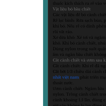
thuốc kích thích ra rễ vào vế
Vật liệu bó bầu chiết
Các vật liệu để bó cành chiế
Rễ lục bình: Rửa sạch bùn, p
khi bó. Nếu rễ có dính phèn
rồi vắt ráo.
Xơ dừa khô: Xé tơi và ngâm n
khô. Khi bó cành chiết, nhú
Dùng nylon trong suốt quấn 
ẩm và ngăn bầu chiết không
Cắt cành chiết và ươm sau k
Cắt cành chiết: Khi rễ đã ng
Cắt bớt 1/3 chiều dài cành 
nhất việt nam
 phát triển mạ
thoát nước.
Ươm cành chiết: Ngâm bầu t
nylon. Trồng cành chiết tro
cành khoảng 1.5 lần, dùng ch
giữ cây không bị lay động v