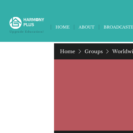
HOME
ABOUT
BROADCAST
Upgrade Education!
Home
Groups
Worldwi