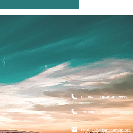
US Office: + 1 (650) 409-9999
PRC Office: + 86 159 8218 6608
Email:
info@harmonyplus.com