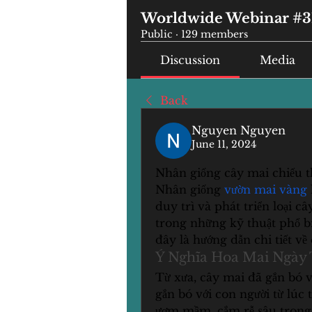
Worldwide Webinar #3
Public
·
129 members
Discussion
Media
Back
Nguyen Nguyen
June 11, 2024
Nhân giống cây mai chiếu 
Nhân giống 
vườn mai vàng
duy trì và phát triển loại c
trong những kỹ thuật phổ bi
đây là hướng dẫn chi tiết về
Ý Nghĩa Hoa Mai Ngày 
Từ xưa, cây mai đã gắn bó v
gắn bó với con người từ lúc t
ươm mầm, cắm rễ sâu trong đ