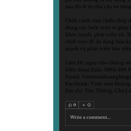
sau đó từ từ cho cây ra nắng
Chiết cành mai chiếu thủy đò
đúng các bước trên sẽ giúp 
khỏe mạnh, phát triển tốt. 
chiết treo để đa dạng hóa k
mạnh và phát triển bền vữn
Liên Hệ ngay cho chúng tôi
Điện thoại/Zalo: 0905 888 
Email: 
Vuonmaihoanglong
Facebook: Vườn mai Hoàng
Địa chỉ: Tân Thiềng, Chợ Lá
0
Write a comment...