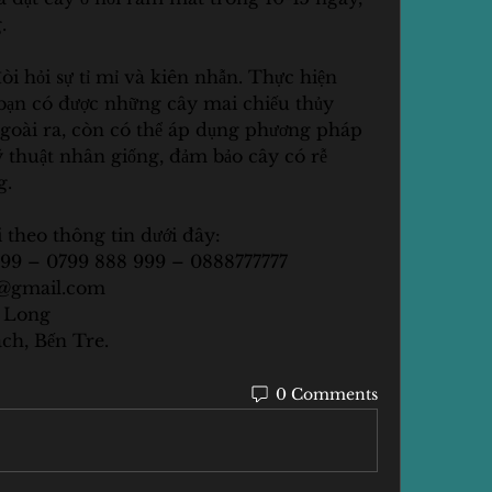
.
i hỏi sự tỉ mỉ và kiên nhẫn. Thực hiện 
bạn có được những cây mai chiếu thủy 
Ngoài ra, còn có thể áp dụng phương pháp 
ỹ thuật nhân giống, đảm bảo cây có rễ 
g.
 theo thông tin dưới đây:
999 – 0799 888 999 – 0888777777
@gmail.com
 Long
ch, Bến Tre.
0 Comments