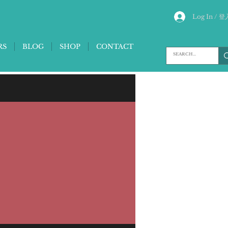
Log In / 登
RS
BLOG
SHOP
CONTACT