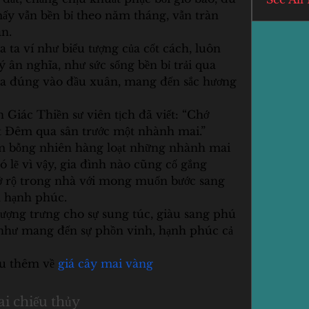
mấy vẫn bền bỉ theo năm tháng, vẫn tràn 
ân.
 ta ví như biểu tượng của cốt cách, luôn 
ý ân nghĩa, như sức sống bền bỉ trải qua 
oa đúng vào đầu xuân, mang đến sắc hương 
Giác Thiền sư viên tịch đã viết: “Chớ 
t Đêm qua sân trước một nhành mai.”
m bỗng nhiên hàng loạt những nhành mai 
ó lẽ vì vậy, gia đình nào cũng cố gắng 
nở rộ trong nhà với mong muốn bước sang 
, hạnh phúc.
ượng trưng cho sự sung túc, giàu sang phú 
như mang đến sự phồn vinh, hạnh phúc cả 
u thêm về 
giá cây mai vàng
i chiếu thủy