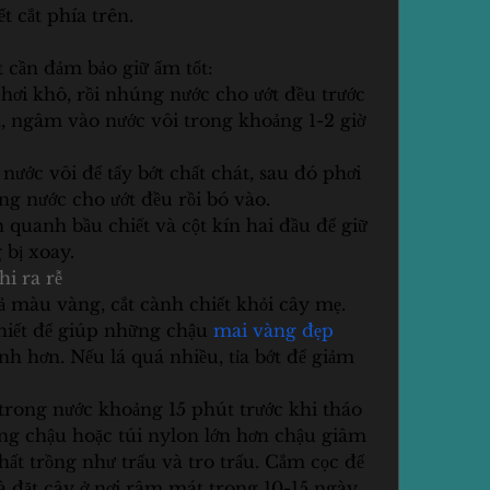
t cắt phía trên.
t cần đảm bảo giữ ẩm tốt:
hơi khô, rồi nhúng nước cho ướt đều trước 
, ngâm vào nước vôi trong khoảng 1-2 giờ 
ước vôi để tẩy bớt chất chát, sau đó phơi 
ng nước cho ướt đều rồi bó vào.
quanh bầu chiết và cột kín hai đầu để giữ 
 bị xoay.
hi ra rễ
ả màu vàng, cắt cành chiết khỏi cây mẹ. 
chiết để giúp những chậu 
mai vàng đẹp 
nh hơn. Nếu lá quá nhiều, tỉa bớt để giảm 
rong nước khoảng 15 phút trước khi tháo 
ng chậu hoặc túi nylon lớn hơn chậu giâm 
ất trồng như trấu và tro trấu. Cắm cọc để 
à đặt cây ở nơi râm mát trong 10-15 ngày, 