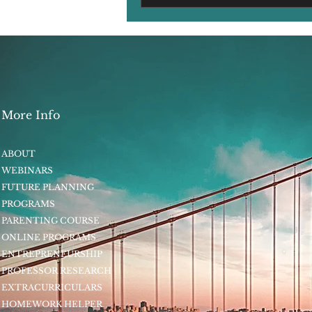
More Info
ABOUT
WEBINARS
FUTURE PLANNING
PROGRAMS
PARENTING COURSE
ONLINE PROGRAMS
ENTREPRENEURSHIP
PROFESSOR RESEARCH
EXTRACURRICULARS
HOMEWORK HELPER