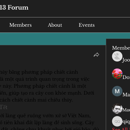
13 Forum
Members
About
Events
Membe
Joo
thủy bằng phương pháp chiết cành
Do
 là một quá trình quan trọng trong việc 
ây này. Phương pháp chiết cành là một 
ến, giúp tạo ra cây con khỏe mạnh. Dưới 
Ma
 cách chiết cành mai chiếu thủy.
Tết
Мак
ới làng quê ruộng vườn xứ sở Việt Nam, 
qiq
ổ tiên khai đất lập làng để sinh sống. Cây 
qiqi qiq
ất, chẳng chịu khuất phục bởi gió bão, dù 
See All