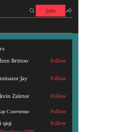
Join
rs
hnn Brittoo
Follow
minator Jay
Follow
kvin Zaletor
Follow
ар Слипченко
Follow
i qiqi
Follow
i
 Members (129)