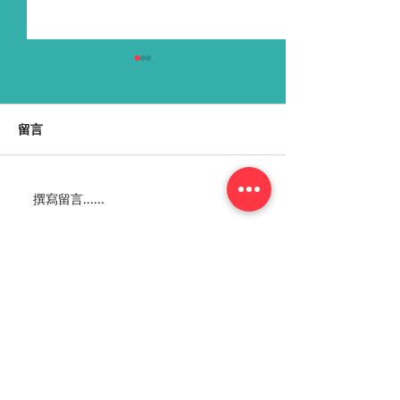
留言
撰寫留言......
极端微生物：天体生物学
农光互补——农
对医学和药物开发的意外
能结合的未来
影响
More Info
ABOUT
WEBINARS