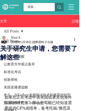
文章
註冊
All Posts
Nini S.
All Posts
2022年1月18日
讀畢需時 2 分鐘
关于研究生申请，您需要了
Esther专栏
解这些
中国直播提醒
让教育升华观点集萃
标准化考试
创新择校
美国直播通提醒
奇点 - 与Esther老师探讨技术和教育的转型
如果您正在考虑申请美国或者其他海外
国家的研究生，那么您可能已经知道需
热点新闻专栏 (Christine C.)
要提供GPA成绩单，备考托福/雅思及
百年树人