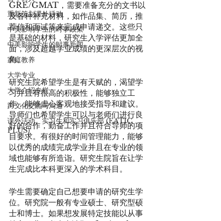
GRE/GMAT，需要准备充分的文书以
重新策划课外活动
及各种补充材料，如作品集、简历，推
荐信和面试等来完成申请递交。这些只
中美影响学生的时事政策
是基础的材料，研究生入学评估更加全
中美影响学生的时事新闻
面，涉及超越学业成绩的更深层次的视
角。
家庭教养
大学专业
研究生院希望学生是有天赋的，渴望学
大学介绍专栏
习并且有很高的积极性，能够独立工
作，能够虚心客观地接受指导和建议。
跨文化交流与沟通
导师们也希望学生可以与老师们进行良
课外活动、实习生和实习俱乐部 (EATIC
好的合作，勤奋工作并且符合导师的项
PLUS)
目要求。有很好的时间管理能力，能够
以优秀的成绩完成学业并且在专业的领
域也能够有所造诣。研究生院旨在让学
生完成比本科更深入的学术科目。
学生需要确定自己想要申请的研究生学
位。研究院一般有专业硕士、研究型硕
士和博士。如果想发展特定技能以从事