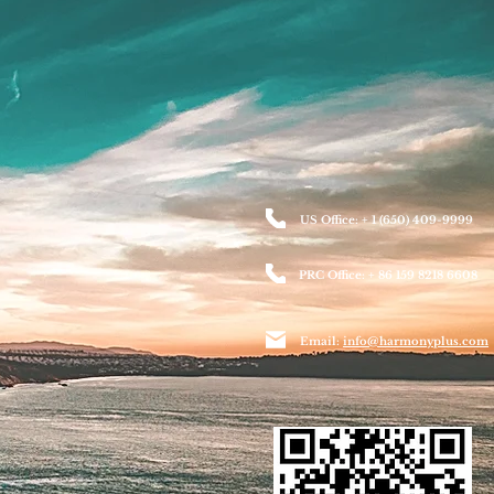
US Office: + 1 (650) 409-9999
PRC Office: + 86 159 8218 6608
Email:
info@harmonyplus.com