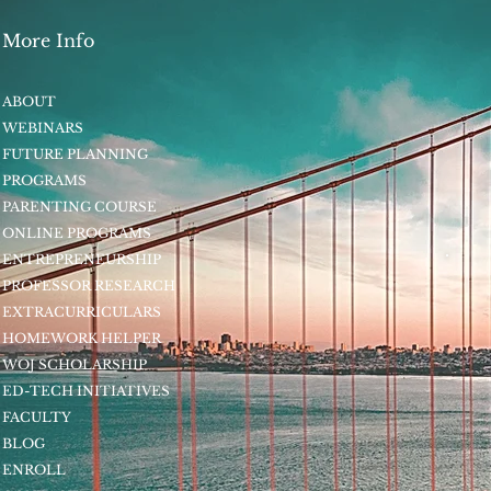
More Info
ABOUT
WEBINARS
FUTURE PLANNING
PROGRAMS
PARENTING COURSE
ONLINE PROGRAMS
ENTREPRENEURSHIP
PROFESSOR RESEARCH
EXTRACURRICULARS
HOMEWORK HELPER
WOJ SCHOLARSHIP
ED-TECH INITIATIVES
FACULTY
BLOG
ENROLL