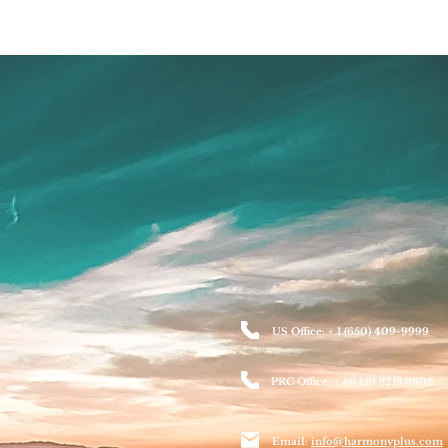
US Office: + 1 (650) 409-9999
PRC Office: + 86 159 8218 6608
Email:
info@harmonyplus.com