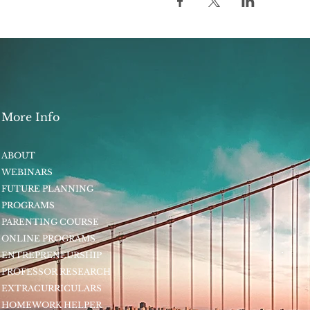
More Info
ABOUT
WEBINARS
FUTURE PLANNING
PROGRAMS
PARENTING COURSE
ONLINE PROGRAMS
ENTREPRENEURSHIP
PROFESSOR RESEARCH
EXTRACURRICULARS
HOMEWORK HELPER