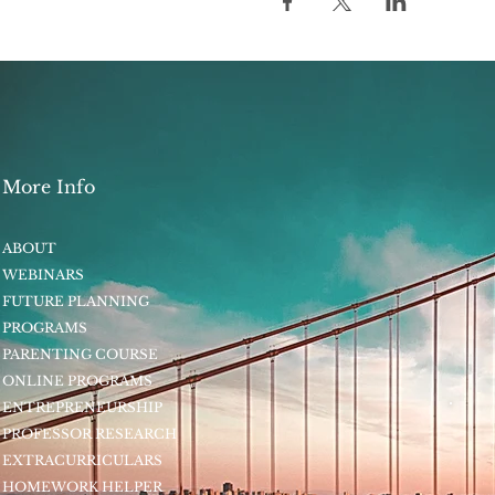
More Info
ABOUT
WEBINARS
FUTURE PLANNING
PROGRAMS
PARENTING COURSE
ONLINE PROGRAMS
ENTREPRENEURSHIP
PROFESSOR RESEARCH
EXTRACURRICULARS
HOMEWORK HELPER