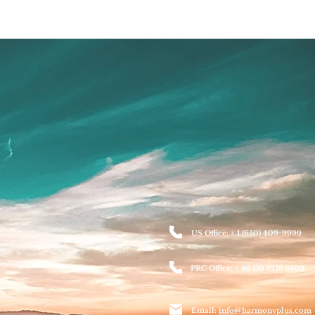
US Office: + 1 (650) 409-9999
PRC Office: + 86 159 8218 6608
Email:
info@harmonyplus.com