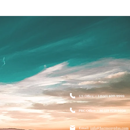
US Office: + 1 (650) 409-9999
PRC Office: + 86 159 8218 6608
Email:
info@harmonyplus.com