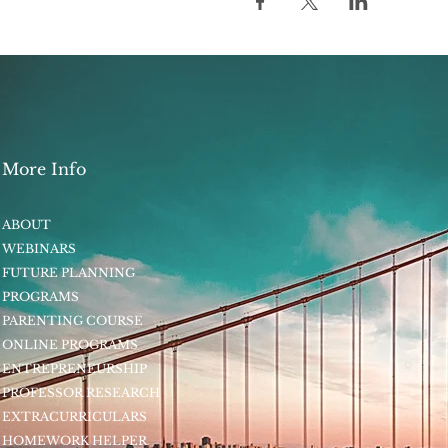
More Info
ABOUT
WEBINARS
FUTURE PLANNING
PROGRAMS
PARENTING COURSE
ONLINE PROGRAMS
ENTREPRENEURSHIP
PROFESSOR RESEARCH
EXTRACURRICULARS
HOMEWORK HELPER