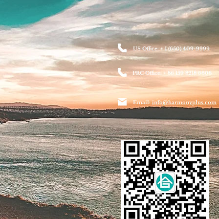
US Office: + 1 (650) 409-9999
PRC Office: + 86 159 8218 6608
Email:
info@harmonyplus.com