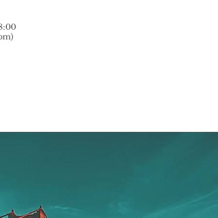
8:00
om)