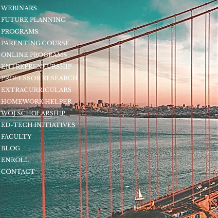
WEBINARS
FUTURE PLANNING
PROGRAMS
PARENTING COURSE
ONLINE PROGRAMS
ENTREPRENEURSHIP
PROFESSOR RESEARCH
EXTRACURRICULARS
HOMEWORK HELPER
WOJ SCHOLARSHIP
ED-TECH INITIATIVES
FACULTY
BLOG
ENROLL
CONTACT