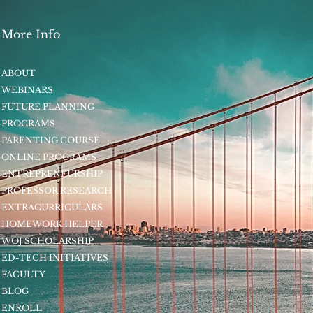
More Info
ABOUT
WEBINARS
FUTURE PLANNING
PROGRAMS
PARENTING COURSE
ONLINE PROGRAMS
ENTREPRENEURSHIP
PROFESSOR RESEARCH
EXTRACURRICULARS
HOMEWORK HELPER
WOJ SCHOLARSHIP
ED-TECH INITIATIVES
FACULTY
BLOG
ENROLL