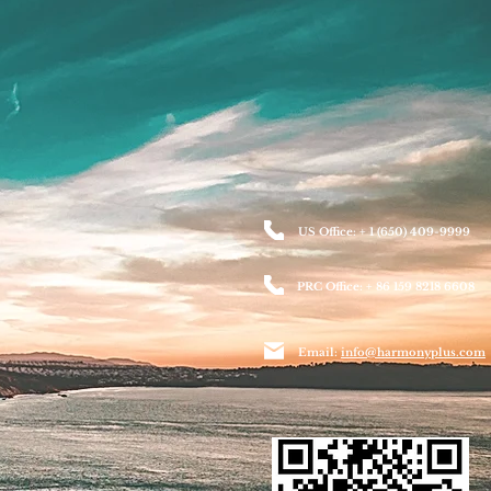
US Office: + 1 (650) 409-9999
PRC Office: + 86 159 8218 6608
Email:
info@harmonyplus.com