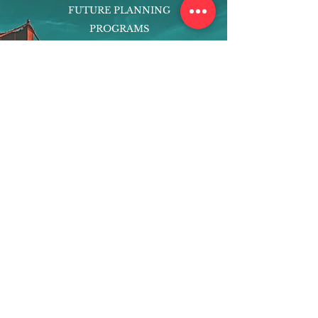
FUTURE PLANNING
PROGRAMS
PARENTING COURSE
ONLINE PROGRAMS
ENTREPRENEURSHIP
PROFESSOR
RESEARCH
EXTRACURRICULARS
HOMEWORK HELPER
WOJ SCHOLARSHIP
ED-TECH INITIATIVES
FACULTY
BLOG
ENROLL
CONTACT
Subscribe to Our Newsletter!