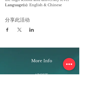
Language(s)
: English & Chinese
分享此活动
More Info
ABOUT
WEBINARS
FUTURE PLANNING
PROGRAMS
PARENTING COURSE
ONLINE PROGRAMS