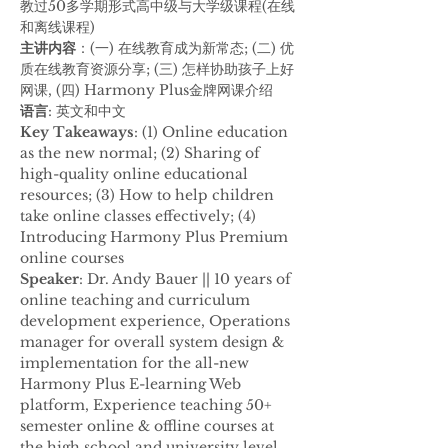
教过50多学期形式高中级与大学级课程(在线
和离线课程)
主讲内容
：(一) 在线教育成为新常态; (二) 优
质在线教育资源分享; (三) 怎样协助孩子上好
网课, (四) Harmony Plus金牌网课介绍
语言
: 英文和中文
Key Takeaways
: (1) Online education 
as the new normal; (2) Sharing of 
high-quality online educational 
resources; (3) How to help children 
take online classes effectively; (4) 
Introducing Harmony Plus Premium 
online courses
Speaker
: Dr. Andy Bauer || 10 years of 
online teaching and curriculum 
development experience, Operations 
manager for overall system design & 
implementation for the all-new 
Harmony Plus E-learning Web 
platform, Experience teaching 50+ 
semester online & offline courses at 
the high school and university level