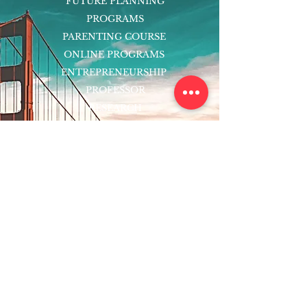
FUTURE PLANNING
PROGRAMS
PARENTING COURSE
ONLINE PROGRAMS
ENTREPRENEURSHIP
PROFESSOR
RESEARCH
EXTRACURRICULARS
HOMEWORK HELPER
WOJ SCHOLARSHIP
ED-TECH INITIATIVES
FACULTY
BLOG
ENROLL
CONTACT
Subscribe to Our Newsletter!