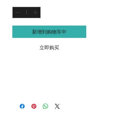
數量
*
新增到购物车中
立即购买
产品信息
学时: 6节
时间安排：通常在周四晚上， 持续2个
小时