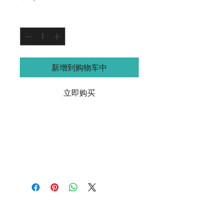
格
數量
*
新增到购物车中
立即购买
产品信息
这是一个购买的页面来参加封闭的
EATIC 研讨会。研讨会侧重于学生的
个人发展。对现有的 EATIC 会员，这
些工作坊是免费的 ，但非会员也可以
参加，只需支付少量费用。以前的研讨