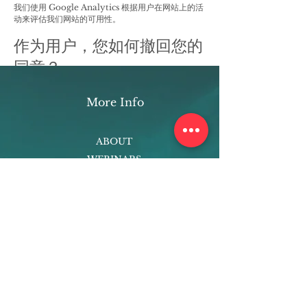
我们使用 Google Analytics 根据用户在网站上的活
动来评估我们网站的可用性。​​
作为用户，您如何撤回您的
同意？
如果您不希望我们再处理您的数据，请通过 [您的电
子邮件] 与我们联系或发送邮件至：
More Info
[
operations@harmonyplus.org
]。​​
隐私政策更新
ABOUT
WEBINARS
我们保留随时修改本隐私政策的权利，因此请经常查
看。更改和澄清将在其在网站上发布后立即生效。如
FUTURE PLANNING
果我们对本政策进行重大更改，我们将在此处通知您
PROGRAMS
它已更新，以便您了解我们收集哪些信息、我们如何
使用这些信息以及在何种情况下（如果有）我们使用
PARENTING COURSE
和/或披露它。​​
ONLINE PROGRAMS
问题和您的联系信息
ENTREPRENEURSHIP
PROFESSOR
如果您想：访问、更正、修改或删除我们拥有的关于
您的任何个人信息，请您通过 [您的电子邮件] 与我们
RESEARCH
联系或发送邮件至：
EXTRACURRICULARS
[
operations@harmonyplus.org
]。