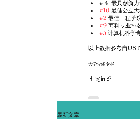
# 4  最具创新
#10
 最佳公立
#2
 最佳工程学
#9
 商科专业排
#5
 计算机科学
以上数据参考自US N
大学介绍专栏
最新文章