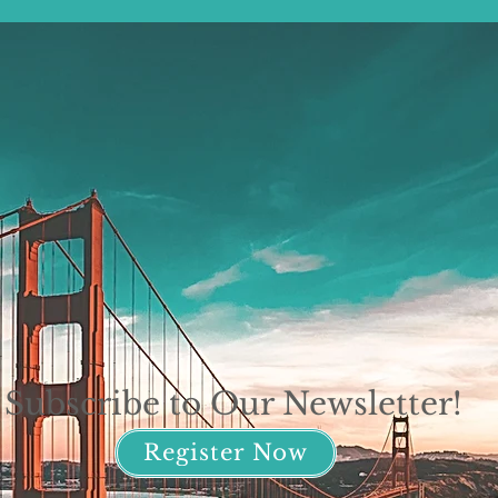
大学（Brandeis
University)
Subscribe to Our Newsletter!
Register Now