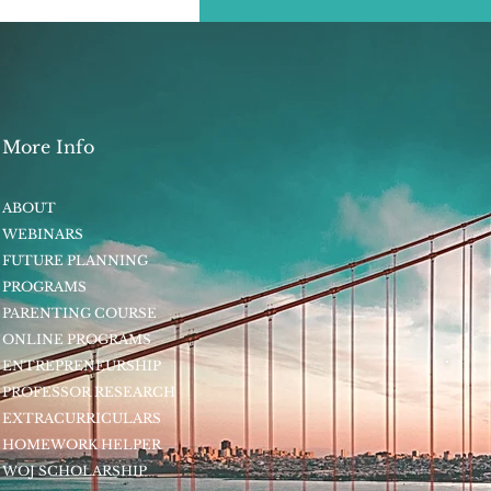
（Dartmouth College)
More Info
ABOUT
WEBINARS
FUTURE PLANNING
PROGRAMS
PARENTING COURSE
ONLINE PROGRAMS
ENTREPRENEURSHIP
PROFESSOR RESEARCH
EXTRACURRICULARS
HOMEWORK HELPER
WOJ SCHOLARSHIP