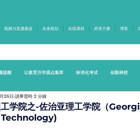
视频与直播频道
未来规划
在线课程
师资力量
博客
播提醒
让教育升华观点集萃
标准化考试
创新择校
1月26日
讀畢需時 2 分鐘
sther老师探讨技术和教育的转型
热点新闻专栏 (Christine C.)
工学院之-佐治亚理工学院（Georgi
f Technology)
生的时事政策
中美影响学生的时事新闻
家庭教养
大学