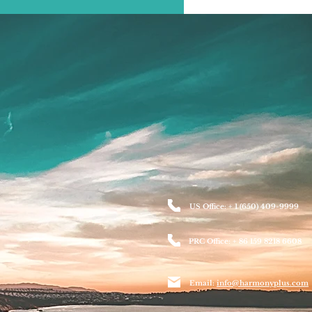
US Office: + 1 (650) 409-9999
PRC Office: + 86 159 8218 6608
Email:
info@harmonyplus.com