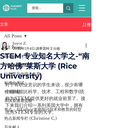
文章
註冊
All Posts
Joyce Z.
All Posts
2022年1月4日
讀畢需時 2 分鐘
STEM 专业知名大学之-“南
Esther专栏
方哈佛”莱斯大学 (Rice
中国直播提醒
University)
让教育升华观点集萃
标准化考试
对于有职业意识的学生来说，很少有哪
个领域能比科学、技术、工程和数学(统
创新择校
称为STEM)提供更好的就业前景了。接
美国直播通提醒
下来我们介绍一系列美国大学中，拥有
奇点 - 与Esther老师探讨技术和教育的转型
优秀STEM专业的大学。
热点新闻专栏 (Christine C.)
百年树人