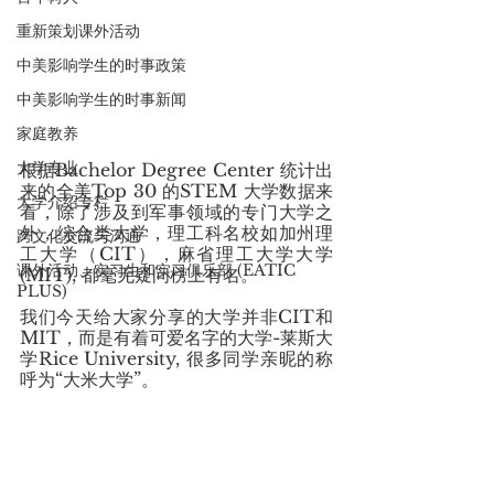
重新策划课外活动
中美影响学生的时事政策
中美影响学生的时事新闻
家庭教养
大学专业
根据Bachelor Degree Center 统计出
来的全美Top 30 的STEM 大学数据来
大学介绍专栏
看，除了涉及到军事领域的专门大学之
外，综合类大学，理工科名校如加州理
跨文化交流与沟通
工大学（CIT），麻省理工大学大学
课外活动、实习生和实习俱乐部 (EATIC
(MIT), 都毫无疑问榜上有名。
PLUS)
我们今天给大家分享的大学并非CIT和
MIT，而是有着可爱名字的大学-莱斯大
学Rice University, 很多同学亲昵的称
呼为“大米大学”。