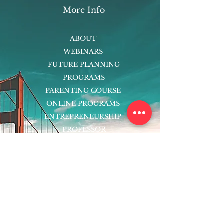
More Info
ABOUT
WEBINARS
FUTURE PLANNING
PROGRAMS
PARENTING COURSE
ONLINE PROGRAMS
ENTREPRENEURSHIP
PROFESSOR
RESEARCH
EXTRACURRICULARS
HOMEWORK HELPER
WOJ SCHOLARSHIP
ED-TECH INITIATIVES
FACULTY
BLOG