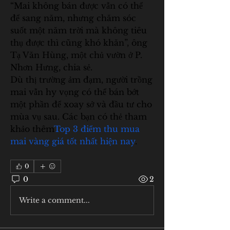
“Mai không bán được vẫn có thể 
để sang năm, nhưng chăm sóc 
suốt một năm trời mà không tiêu 
thụ được thì cũng khó khăn”, ông 
Tạ Văn Hùng, một chủ vườn ở P. 
Nhơn Hưng, chia sẻ.
Dù thị trường ảm đạm, người trồng 
mai vẫn hy vọng có thể bán bớt 
một phần để xoay sở và đầu tư cho 
mùa vụ sau. Các bạn có thẻ tham 
khảo thêm
Top 3 điểm thu mua 
mai vàng giá tốt nhất hiện nay
.
0
0
2
Write a comment...