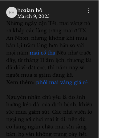
hoaian hô
hoaian hô
March 9, 2025
Những ngày cận Tết, mai vàng nở 
rộ khắp các làng trồng mai ở TX. 
An Nhơn, nhưng không khí mua 
bán lại trầm lắng hơn hẳn so với 
mọi năm.
mai cổ thụ
 Nếu như trước 
đây, từ tháng 11 âm lịch, thương lái 
đã đổ về đặt cọc, thì năm nay số 
người mua sỉ giảm đáng kể.
Xem thêm: 
phôi mai vàng giá rẻ
Nguyên nhân chủ yếu là do ảnh 
hưởng kéo dài của dịch bệnh, khiến 
sức mua giảm sút. Các nhà vườn lo 
ngại người chơi mai ít đi, nên dù 
có hàng ngàn chậu mai sẵn sàng 
bán, họ vẫn không trưng bày hết. 