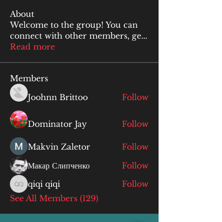
About
Welcome to the group! You can
connect with other members, ge
...
Read more
Members
Joohnn Brittoo
Follow
Dominator Jay
Follow
Makvin Zaletor
Follow
Макар Слипченко
Follow
qiqi qiqi
Follow
qiqi qiqi
See All Members (129)