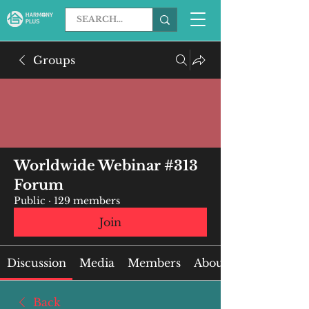
Groups
Worldwide Webinar #313
Forum
Public
·
129 members
Join
Discussion
Media
Members
About
Back