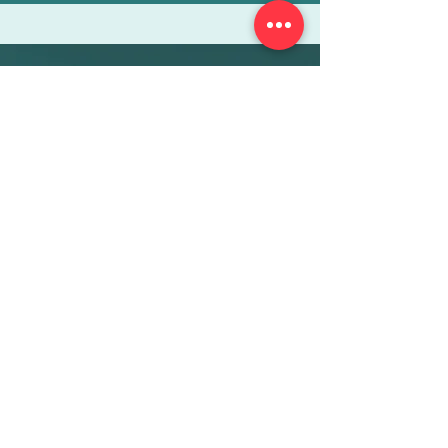
More Info
ABOUT
WEBINARS
FUTURE PLANNING
PROGRAMS
PARENTING COURSE
ONLINE PROGRAMS
ENTREPRENEURSHIP
PROFESSOR
RESEARCH
EXTRACURRICULARS
HOMEWORK HELPER
WOJ SCHOLARSHIP