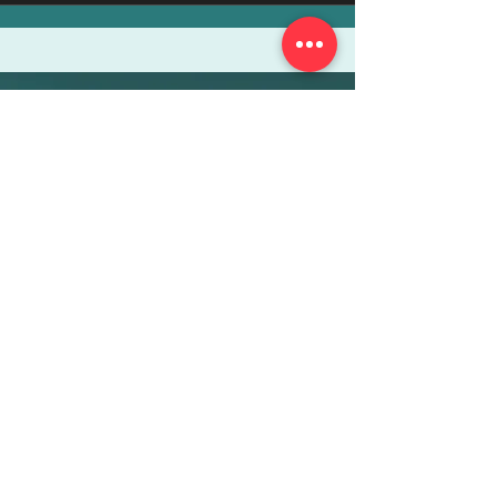
More Info
ABOUT
WEBINARS
FUTURE PLANNING
PROGRAMS
PARENTING COURSE
ONLINE PROGRAMS
ENTREPRENEURSHIP
PROFESSOR
RESEARCH
EXTRACURRICULARS
HOMEWORK HELPER