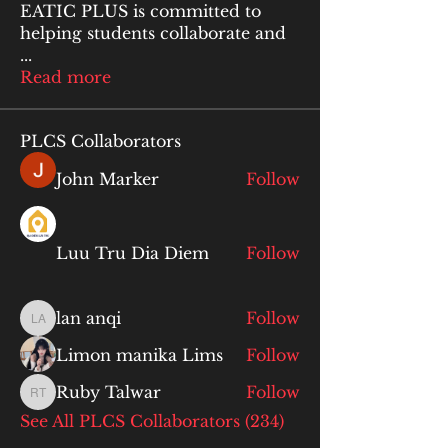
EATIC PLUS is committed to
helping students collaborate and
...
Read more
PLCS Collaborators
John Marker
Follow
Luu Tru Dia Diem
Follow
lan anqi
Follow
lan anqi
Limon manika Lims
Follow
Ruby Talwar
Follow
Ruby Talwar
See All PLCS Collaborators (234)