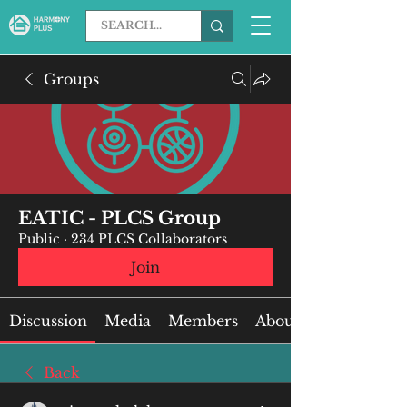
Groups
EATIC - PLCS Group
Public
·
234 PLCS Collaborators
Join
Discussion
Media
Members
About
Back