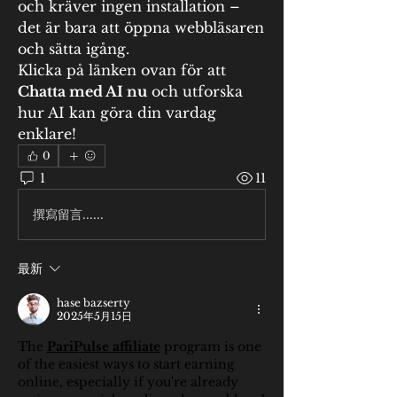
och kräver ingen installation – 
det är bara att öppna webbläsaren 
och sätta igång.
Klicka på länken ovan för att 
Chatta med AI nu
 och utforska 
hur AI kan göra din vardag 
enklare!
0
1
11
撰寫留言......
最新
hase bazserty
2025年5月15日
The 
PariPulse affiliate
 program is one 
of the easiest ways to start earning 
online, especially if you're already 