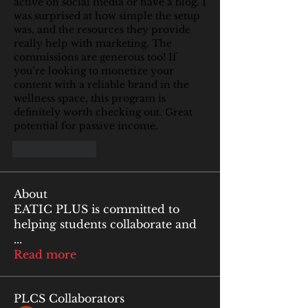
active on social media or have a blog. I 
was surprised at how simple the setup 
was, and the resources they provide 
really help with marketing. The 
commissions are generous too! If 
you’re looking to monetize your 
content with a reliable brand in the 
wellness space, this program is 
definitely worth checking out. Great 
potential for passive income.
按讚
回覆
About
EATIC PLUS is committed to
helping students collaborate and
...
Read more
PLCS Collaborators