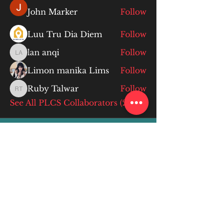
John Marker
Follow
Luu Tru Dia Diem
Follow
lan anqi
Follow
lan anqi
Limon manika Lims
Follow
Ruby Talwar
Follow
Ruby Talwar
See All PLCS Collaborators (234)
More Info
ABOUT
WEBINARS