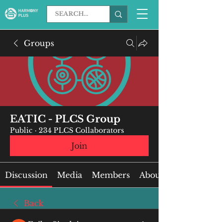
Groups
EATIC - PLCS Group
Public
·
234 PLCS Collaborators
Join
Discussion
Media
Members
About
Back