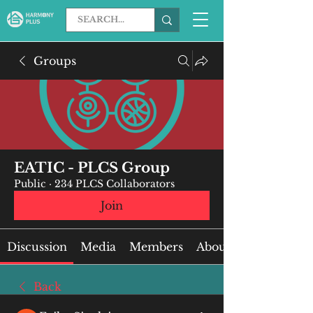
Groups
EATIC - PLCS Group
Public
·
234 PLCS Collaborators
Join
Discussion
Media
Members
About
Back