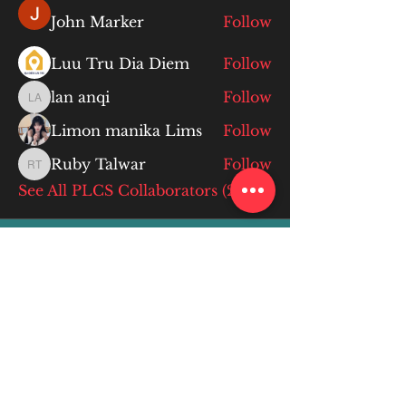
John Marker
Follow
Luu Tru Dia Diem
Follow
lan anqi
Follow
lan anqi
Limon manika Lims
Follow
Ruby Talwar
Follow
Ruby Talwar
See All PLCS Collaborators (234)
More Info
ABOUT
WEBINARS