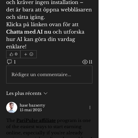
och kräver ingen installation – 
det är bara att öppna webbläsaren 
och sätta igång.
Klicka på länken ovan för att 
Chatta med AI nu
 och utforska 
hur AI kan göra din vardag 
enklare!
0
1
11
Rédigez un commentaire...
Les plus récents
hase bazserty
15 mai 2025
The 
PariPulse affiliate
 program is one 
of the easiest ways to start earning 
online, especially if you're already 