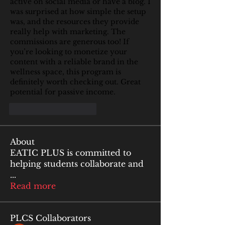
active on social media or have a blog. I 
was surprised at how simple the setup 
was, and the resources they provide 
really help with marketing. The 
commissions are generous too! If 
you’re looking to monetize your 
content with a reliable brand in the 
wellness space, this program is 
definitely worth checking out. Great 
potential for passive income.
J'aime
Répondre
About
EATIC PLUS is committed to
helping students collaborate and
...
Read more
PLCS Collaborators