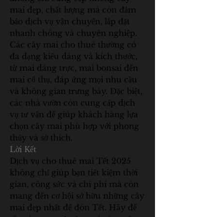
mai đẹp, chất lượng mà còn đảm 
bảo dịch vụ vận chuyển, lắp đặt 
nhanh chóng và chuyên nghiệp.
Các cây mai cho thuê thường có 
đa dạng kiểu dáng và kích thước, 
từ mai dáng trực, mai bonsai đến 
mai cổ thụ, đáp ứng mọi nhu cầu 
và không gian trưng bày. Đặc biệt, 
các nhà vườn còn cung cấp dịch 
vụ tư vấn để giúp khách hàng lựa 
chọn cây mai phù hợp với phong 
thủy và sở thích.
Lời Kết
Dịch vụ cho thuê mai Tết 2025 
không chỉ giúp bạn tiết kiệm thời 
gian, công sức và chi phí mà còn 
mang đến cơ hội sở hữu những cây 
mai đẹp nhất để đón Tết. Hãy để 