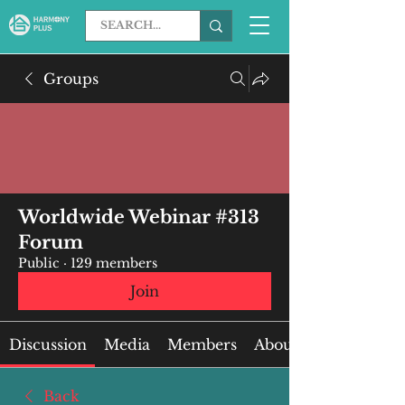
Groups
Worldwide Webinar #313
Forum
Public
·
129 members
Join
Discussion
Media
Members
About
Back