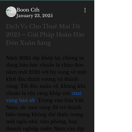
Boon Cth
January 23, 2025
Dịch Vụ Cho Thuê Mai Tết 
2025 – Giải Pháp Hoàn Hảo 
Đón Xuân Sang
Năm 2024 sắp khép lại, chúng ta 
đang háo hức chuẩn bị chào đón 
năm mới 2025 với hy vọng về một 
khởi đầu thịnh vượng và thành 
công. Tết đến xuân về, không khí 
chuẩn bị rộn ràng khắp nơi. 
mai 
vàng bán tết
. Trong văn hóa Việt 
Nam, sắc mai vàng đã trở thành 
biểu tượng không thể thiếu trong 
mỗi ngôi nhà, văn phòng, hay 
doanh nghiệp miền Nam vào dịp 