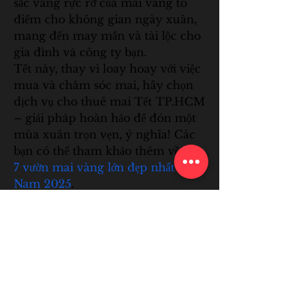
sắc vàng rực rỡ của mai vàng tô 
điểm cho không gian ngày xuân, 
mang đến may mắn và tài lộc cho 
gia đình và công ty bạn.
Tết này, thay vì loay hoay với việc 
mua và chăm sóc mai, hãy chọn 
dịch vụ cho thuê mai Tết TP.HCM 
– giải pháp hoàn hảo để đón một 
mùa xuân trọn vẹn, ý nghĩa! Các 
bạn có thể tham khảo thêm về 
Top 
7 vườn mai vàng lớn đẹp nhất Việt 
Nam 2025
.
0
0
Rédigez un commentaire...
About