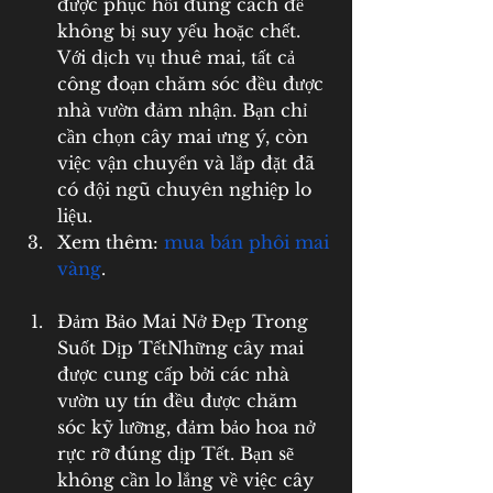
được phục hồi đúng cách để 
không bị suy yếu hoặc chết. 
Với dịch vụ thuê mai, tất cả 
công đoạn chăm sóc đều được 
nhà vườn đảm nhận. Bạn chỉ 
cần chọn cây mai ưng ý, còn 
việc vận chuyển và lắp đặt đã 
có đội ngũ chuyên nghiệp lo 
liệu.
Xem thêm: 
mua bán phôi mai 
vàng
.
Đảm Bảo Mai Nở Đẹp Trong 
Suốt Dịp TếtNhững cây mai 
được cung cấp bởi các nhà 
vườn uy tín đều được chăm 
sóc kỹ lưỡng, đảm bảo hoa nở 
rực rỡ đúng dịp Tết. Bạn sẽ 
không cần lo lắng về việc cây 