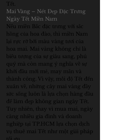
Tết.
Mai Vàng – Nét Đẹp Đặc Trưng 
Ngày Tết Miền Nam
Nếu miền Bắc đặc trưng với sắc 
hồng của hoa đào, thì miền Nam 
lại rực rỡ bởi màu vàng tươi của 
hoa mai. Mai vàng không chỉ là 
biểu tượng của sự giàu sang, phú 
quý mà còn mang ý nghĩa về sự 
khởi đầu mới mẻ, may mắn và 
thành công. Vì vậy, mỗi độ Tết đến 
xuân về, những cây mai vàng đầy 
sức sống luôn là lựa chọn hàng đầu 
để làm đẹp không gian ngày Tết.
Tuy nhiên, thay vì mua mai, ngày 
càng nhiều gia đình và doanh 
nghiệp tại TP.HCM lựa chọn dịch 
vụ thuê mai Tết như một giải pháp 
tối ưu.