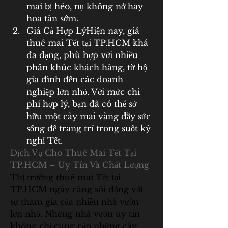
mai bị héo, nụ không nở hay 
hoa tàn sớm.
Giá Cả Hợp LýHiện nay, giá 
thuê mai Tết tại TP.HCM khá 
đa dạng, phù hợp với nhiều 
phân khúc khách hàng, từ hộ 
gia đình đến các doanh 
nghiệp lớn nhỏ. Với mức chi 
phí hợp lý, bạn đã có thể sở 
hữu một cây mai vàng đầy sức 
sống để trang trí trong suốt kỳ 
nghỉ Tết.
Dịch Vụ Cho Thuê Mai Tết Tại 
TP.HCM – Uy Tín Và Chất Lượng
Thị trường thuê mai Tết tại 
TP.HCM ngày càng sôi động với 
sự tham gia của nhiều nhà vườn 
lớn nhỏ. Những nhà vườn uy tín 
không chỉ cung cấp những cây 