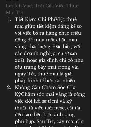
Lợi Ích Vượt Trội Của Việc Thuê 
Mai Tết
Tiết Kiệm Chi PhíViệc thuê 
mai giúp tiết kiệm đáng kể so 
với việc bỏ ra hàng chục triệu 
đồng để mua một chậu mai 
vàng chất lượng. Đặc biệt, với 
các doanh nghiệp, cơ sở sản 
xuất, hoặc gia đình chỉ có nhu 
cầu trưng bày mai trong vài 
ngày Tết, thuê mai là giải 
pháp kinh tế hơn rất nhiều.
Không Cần Chăm Sóc Cầu 
KỳChăm sóc mai vàng là công 
việc đòi hỏi sự tỉ mỉ và kỹ 
thuật, từ việc tưới nước, cắt tỉa 
đến tạo điều kiện ánh sáng 
phù hợp. Sau Tết, cây mai cần 