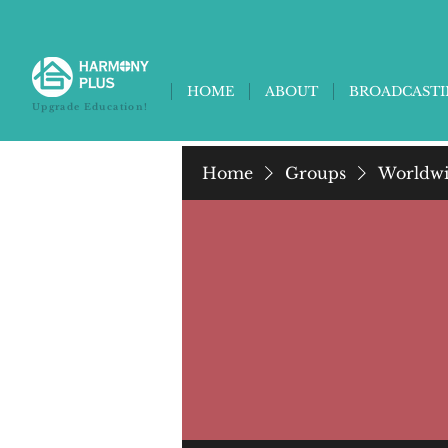
HOME
ABOUT
BROADCAST
Upgrade Education!
Home
Groups
Worldwi