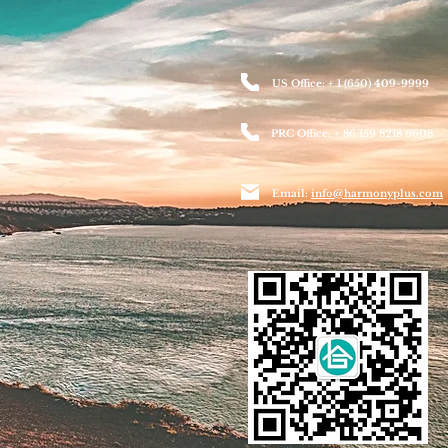
US Office: + 1 (650) 409-9999
PRC Office: + 86 159 8218 6608
Email:
info@harmonyplus.com