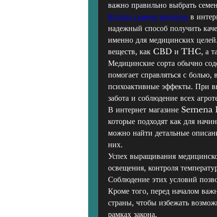
важно правильно выбрать семен
Купить семена конопли
 в инте
надежный способ получить кач
именно для медицинских целей.
веществ, как CBD и THC, а та
Медицинские сорта обычно соде
помогает справляться с болью, 
психоактивные эффекты. При в
забота и соблюдение всех агрот
В интернет магазине Semena K
которые подходят как для начин
можно найти детальные описан
них.
Успех выращивания медицинской
освещения, контроля температур
Соблюдение этих условий позво
Кроме того, перед началом важн
страны, чтобы избежать возмож
рамках закона.