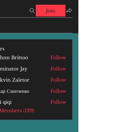
Join
rs
hnn Brittoo
Follow
minator Jay
Follow
kvin Zaletor
Follow
ар Слипченко
Follow
i qiqi
Follow
i
 Members (129)