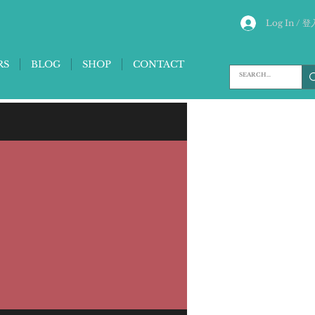
Log In / 登
RS
BLOG
SHOP
CONTACT