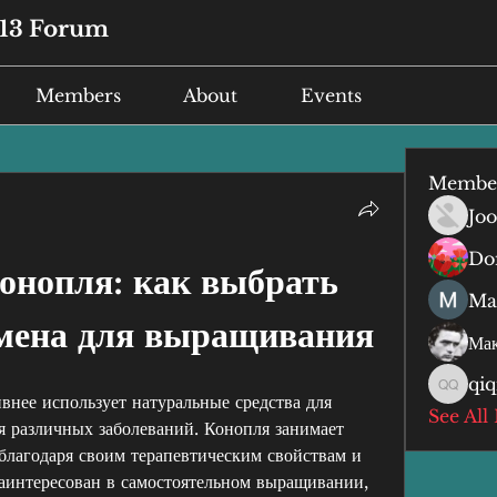
13 Forum
Members
About
Events
Membe
Joo
Do
нопля: как выбрать 
Ma
мена для выращивания
Мак
qiq
qiqi qiq
нее использует натуральные средства для 
See All
я различных заболеваний. Конопля занимает 
благодаря своим терапевтическим свойствам и 
заинтересован в самостоятельном выращивании, 