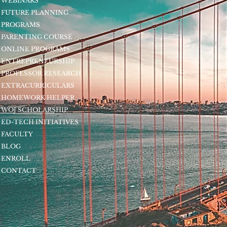
WEBINARS
FUTURE PLANNING
PROGRAMS
PARENTING COURSE
ONLINE PROGRAMS
ENTREPRENEURSHIP
PROFESSOR RESEARCH
EXTRACURRICULARS
HOMEWORK HELPER
WOJ SCHOLARSHIP
ED-TECH INITIATIVES
FACULTY
BLOG
ENROLL
CONTACT