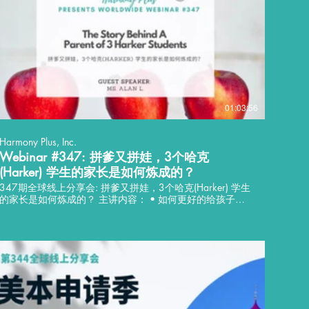
Supplement/Prepare (Targeted Strategy) • New
Experience/Go With The Flow (The Adventurer’s Strategy)
Language: Chinese Guest Speaker: Dr. Andy B. • PhD in
Cultural Anthropology • Has served as an interview
consultant for students and parents for a long time • Has
engaged in cultural research for many years, and mastered
specialty knowledge encompassing body language, cross-
cultural communication and tact, etc.
01:03:56
Harmony Plus, Inc.
Webinar #347: 拼爹又拼娃，3个哈克
(Harker) 学生的家长是如何炼成的？
347期全球线上分享会: 拼爹又拼娃，3个哈克(Harker) 学生
的家长是如何炼成的？ 主讲内容： • 如何更好的给孩子赋
能 • 硅谷的资源以及如何利用 讲座语言：中文 分享嘉宾:
lan L. • 硅谷创发联SVIDEA.org理事长 • 校联杯(AAC)文体
活动系统创始人 • 校联杯(AAC) 青少年文体发展基金会联
合创始人 • 三个孩子均毕业于湾区顶尖私立学校Harker •
Consult.Me科技项目顾问系统创始合伙人 主持人: Ms. Fan
 • 英国南安普顿大学(University of Southampton), 人力资
源管理硕士 • 美国洛约拉玛丽蒙特大学(LMU), 工商管理硕
士 • 在教育与咨询行业有六年丰富经