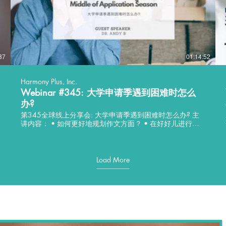
Ph.D. in Cultural Anthropology • Has served as an interview
consultant for students and parents long-term • Engaged in
cultural research for many years, mastered professional
knowledge including body language, rhetoric, cross-cultural
communication, etc.
37
01:14:52
Harmony Plus, Inc.
Webinar #345: 大学申请季遇到困难时怎么
办?
第345全球线上分享会: 大学申请季遇到困难时怎么办? 主
讲内容： • 如何更好地规划作文方面？ • 在好好儿进行自
我推荐方面遇到了困难? • 您是否考虑过您的申请材料有多
令人难忘？ 讲座语言：中文 嘉宾: Andy B.博士 • Harmony
Plus未来规划申请策略运营负责人 • 中央民族大学艺术人类
学博士的美国人 • 在五个国家教育背景下对多种专业和行
Load More
业有一定的接触 Worldwide Webinar #345: How To
Handle Challenges in the Middle of Application Season Key
嘉
Takeaways: • How to better plan essay writing? •
Struggling to sell yourself hard? • Have you considered how
memorable your application materials are? Language:
Chinese Guest Speaker: • Head of Harmony Plus Future
Planning Application Strategy Operations • American with