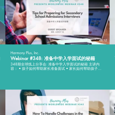
39
48:12
Harmony Plus, Inc.
的
Webinar #348: 准备中学入学面试的秘籍
348期全球线上分享会: 准备中学入学面试的秘籍 主讲内
容： • 孩子如何帮助家长准备面试 • 家长如何帮助孩子准
备面试 • 如何灵活运用面试原则，而不是背‘台词’ 讲座语
言：中文 分享嘉宾: Andy B. • 文化人类学博士 • 长期以来
担任学生、家长面试顾问 • 从事文化研究多年，掌握包括
A
肢体语言、修辞方式、跨文化交流等专业知识 ---------------
Worldwide Webinar #348: Tips for Preparing for
Secondary School Admissions Interviews Key Takeaways: •
How children can help parents prepare for interviews •
W.
How parents can help their children prepare for interviews •
How to flexibly use interview principles instead of
memorizing 'lines' Language: Chinese Guest Speaker: •