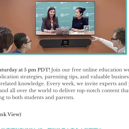
a Ph.D. in Art Anthropology, Minzu University of China •
Exposure to a variety of professions and industries in five
national educational contexts
Saturday at 5 pm PDT!
Join our free online education w
lication strategies, parenting tips, and valuable busine
elated knowledge. Every week, we invite experts and 
and all over the world to deliver top-notch content tha
ng to both students and parents.
ink View)