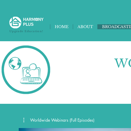
HOME
ABOUT
BROADCAST
Upgrade Education!
W
Worldwide Webinars (Full Episodes)