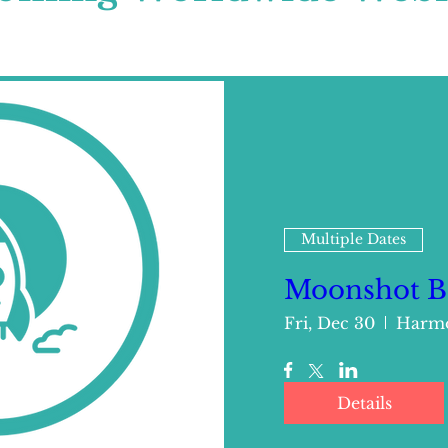
Multiple Dates
Moonshot B
Fri, Dec 30
Harmo
Details