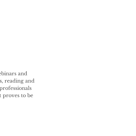
ebinars and
ss, reading and
professionals
t proves to be