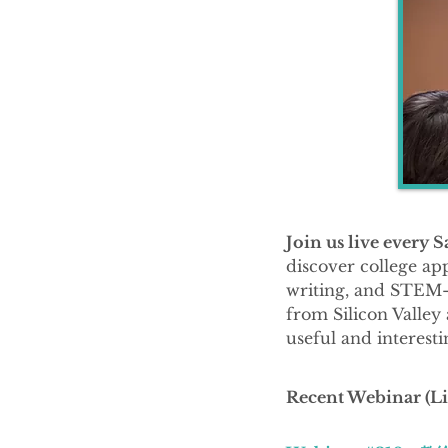
Join us live every 
discover college app
writing, and STEM-r
from Silicon Valley 
useful and interesti
Recent Webinar (L