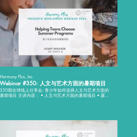
48:01
Harmony Plus, Inc.
Webinar #350: 人文与艺术方面的暑期项目
350期全球线上分享会: 青少年如何选择人文与艺术方面的
暑期项目 主讲内容： • 人文与艺术方面的暑期项目 • 露
出/充实 (开放性策略) • 补充/准备 (目标性策略) • 新体验/
顺其自然 (冒险者策略) 讲座语言：中文 分享嘉宾: 安迪博士
• 文化人类学博士 • 长期以来担任学生、家长面试顾问 •
从事文化研究多年，掌握包括肢体语言、修辞方式、跨文化
交流等专业知识 Worldwide Webinar #350: Helping Teens
Choose Arts and Humanities Related Summer Programs Key
Takeaways: • Humanities and Arts Related Summer
Programs • Exposure/Enrichment (Open Strategy) •