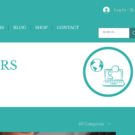
Log In / 登
RS
BLOG
SHOP
CONTACT
RS
All Categories