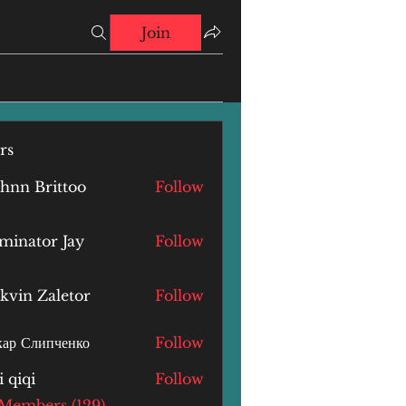
Join
rs
hnn Brittoo
Follow
minator Jay
Follow
kvin Zaletor
Follow
ар Слипченко
Follow
i qiqi
Follow
i
 Members (129)