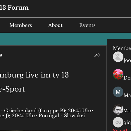
13 Forum
Members
About
Events
Membe
a
Joo
burg live im tv 13 
Do
e-Sport
Ma
 - Griechenland (Gruppe B); 20:45 Uhr: 
Мак
J); 20:45 Uhr: Portugal - Slowakei 
qiq
qiqi qiq
See All