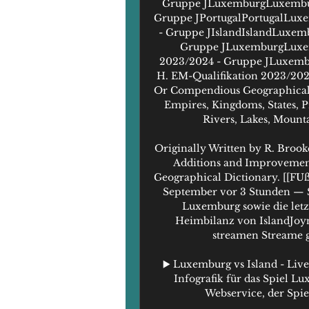
Gruppe JLuxemburgLuxemburg
Gruppe JPortugalPortugalLux
- Gruppe JIslandIslandLuxem
Gruppe JLuxemburgLuxem
2023/2024 - Gruppe JLuxem
H. EM-Qualifikation 2023/2024
Or Compendious Geographical Di
Empires, Kingdoms, States, Pr
Rivers, Lakes, Mounta
Originally Written by R. Brook
Additions and Improvement
Geographical Dictionary. [[FU
September vor 3 Stunden — Sp
Luxemburg sowie die letzt
Heimbilanz von IslandJoyn 
streamen Streame g
▶️ Luxemburg vs Island - Live
Infografik für das Spiel Lu
Webservice, der Spiel