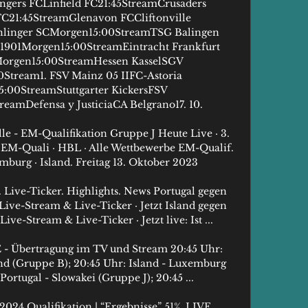
gers FCLinfield FC21:45StreamCrusaders 
C21:45StreamGlenavon FCCliftonville 
hlinger SCMorgen15:00StreamTSG Balingen 
 1901Morgen15:00StreamEintracht Frankfurt 
Morgen15:00StreamHessen KasselSGV 
Stream1. FSV Mainz 05 IIFC-Astoria 
:00StreamStuttgarter KickersFSV 
amDefensa y JusticiaCA Belgrano17. 10. 

e - EM-Qualifikation Gruppe J Heute Live · 3. 
 EM-Quali · HBL · Alle Wettbewerbe EM-Qualif. 
mburg · Island. Freitag 13. Oktober 2023

Live-Ticker. Highlights. News Portugal gegen 
ve-Stream & Live-Ticker · Jetzt Island gegen 
ve-Stream & Live-Ticker · Jetzt live: Ist ...

- Übertragung im TV und Stream 20:45 Uhr: 
nd (Gruppe B); 20:45 Uhr: Island - Luxemburg 
Portugal - Slowakei (Gruppe J); 20:45 ...

024 Qualifikation | “Ergebnisse” 51%. LIVE 