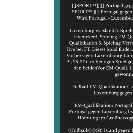
[[[SPORT**]][[] Portugal ge
[SPORT**]][[] Portugal gege
Wird Portugal - Luxemburg
Luxemburg vs Island 5. Spie
Liveticker5. Spieltag EM-Qu
Qualifikation 5. Spieltag: Ve
live bei FT. Dieses Spiel finde
Vorhersagen Luxembourg Lions
19, 25-20) Im heutigen Spiel g
den beidenVor EM-Quali: Lu
gewonnen
Fußball EM-Qualifikation: L
Luxemburg gegen I
EM-Qualifikation: Portuga
Portugal gegen Luxemburg liv
Hoffnung im Großherzogtum
((Fußball@@@)) Island gegen B