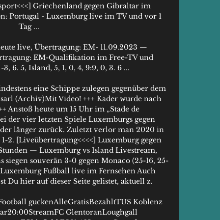
sport<<<] Griechenland gegen Gibraltar im 
n: Portugal - Luxemburg live im TV und vor 1 
Tag ...

eute live, Übertragung: EM- 11.09.2023 — 
rtragung: EM-Qualifikation im Free-TV und 
, 6. 5, Island, 5, 1, 0, 4, 9:9, 0, 3. 6 ...

ndestens eine Schippe zulegen gegenüber dem 
 sarl (Archiv)Mit Video! +++ Kader wurde nach 
++ Anstoß heute um 15 Uhr im „Stade de 
 der vier letzten Spiele Luxemburgs gegen 
oder länger zurück. Zuletzt verlor man 2020 in 
 1-2. [Liveübertragung<<<<] Luxemburg gegen 
6 Stunden — Luxemburg vs Island Livestream, 
 siegen souverän 3-0 gegen Monaco (25-16, 25-
elLuxemburg Fußball live im Fernsehen Auch 
 Du hier auf dieser Seite gelistet, aktuell z. 

Football guckenAlleGratisBezahltTUS Koblenz 
ar20:00StreamFC GlentoranLoughgall 