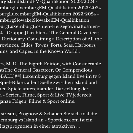
IslandIslandEM-Qualifikation 2023/2024 - 
emburgLuxemburgEM-Qualifikation 2023/2024 
burgLuxemburgEM-Qualifikation 2023/2024 - 
burgSlowakeiSlowakeiEM-Qualifikation 
burgLuxemburgBosnien-HerzegowinaBosnien-
 - Gruppe JLiechtens. The General Gazetteer; 
ctionary. Containing a Description of All the 
ovinces, Cities, Towns, Forts, Seas, Harbours, 
ins, and Capes, in the Known World.. 

es, M. D. The Eighth Edition, with Considerable 
s﻿The General Gazetteer; Or Compendious 
ßBALL]##] Luxemburg gegen Island live im tv 8 
iel-Bilanz aller Duelle zwischen Island und 
en Spiele untereinander. Darstellung der 
- Serien, Filme, Sport & Live TV jederzeit 
anze Folgen, Filme & Sport online. 

 stream, Prognose & Schauen Sie sich mal die 
xemburg vs Island an - Sporticos.com ist ein 
tagsprognosen in einer attraktiven ...
