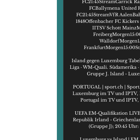
FC21:45StreamCarrick Ran
FCBallymena United F
FC21:45StreamVfR AalenBa
1848Offenbacher FC Kickers
IITSV Schott Mainz
FreibergMorgen15:00
WalldorfMorgen15
FrankfurtMorgen15:00Stre
Island gegen Luxemburg Tabell
Liga · WM-Quali. Südamerika ·
Gruppe J. Island - Luxe
PORTUGAL | sport.ch | Sport. 
Luxemburg im TV und IPTV, Li
Portugal im TV und IPTV, Li
UEFA EM-Qualifikation LIVE 
Republik Irland - Griechenla
(Gruppe J); 20:45 Uhr: 
Luxemburg vs Island | EM 2