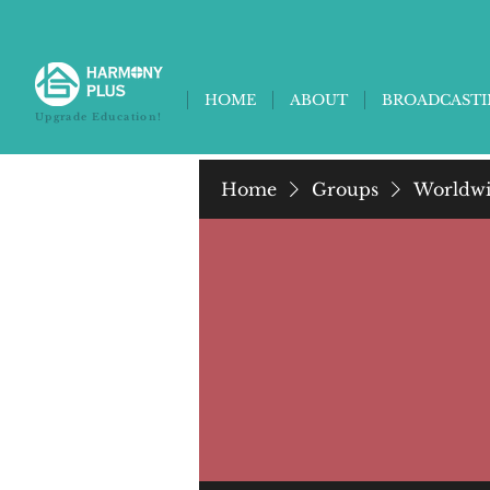
HOME
ABOUT
BROADCAST
Upgrade Education!
Home
Groups
Worldwi