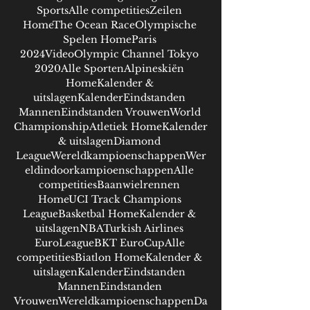
SportsAlle competitiesZeilen 
HomeThe Ocean RaceOlympische 
Spelen HomeParis 
2024VideoOlympic Channel Tokyo 
2020Alle SportenAlpineskiën 
HomeKalender & 
uitslagenKalenderEindstanden 
MannenEindstanden VrouwenWorld 
ChampionshipAtletiek HomeKalender 
& uitslagenDiamond 
LeagueWereldkampioenschappenWer
eldindoorkampioenschappenAlle 
competitiesBaanwielrennen 
HomeUCI Track Champions 
LeagueBasketbal HomeKalender & 
uitslagenNBATurkish Airlines 
EuroLeagueBKT EuroCupAlle 
competitiesBiatlon HomeKalender & 
uitslagenKalenderEindstanden 
MannenEindstanden 
VrouwenWereldkampioenschappenDa