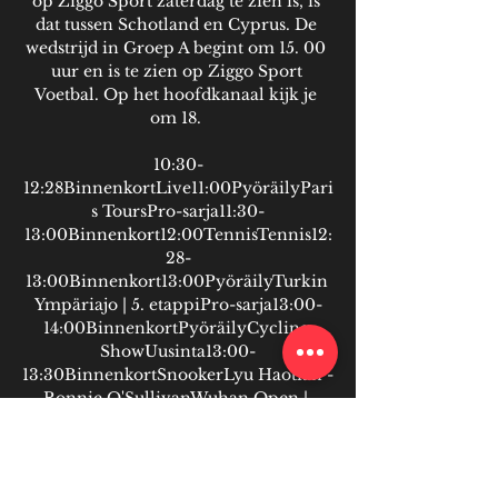
op Ziggo Sport zaterdag te zien is, is 
dat tussen Schotland en Cyprus. De 
wedstrijd in Groep A begint om 15. 00 
uur en is te zien op Ziggo Sport 
Voetbal. Op het hoofdkanaal kijk je 
om 18. 

10:30-
12:28BinnenkortLive11:00PyöräilyPari
s ToursPro-sarja11:30-
13:00Binnenkort12:00TennisTennis12:
28-
13:00Binnenkort13:00PyöräilyTurkin 
Ympäriajo | 5. etappiPro-sarja13:00-
14:00BinnenkortPyöräilyCycling 
ShowUusinta13:00-
13:30BinnenkortSnookerLyu Haotian - 
Ronnie O'SullivanWuhan Open | 
Puolivälierät13:30-
16:30BinnenkortLiveSnookerMark 
Allen - Ali CarterWuhan Open | 
Puolivälierät13:30-