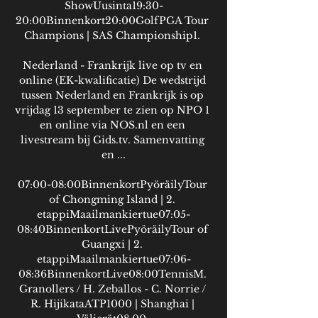
ShowUusinta19:30-
20:00Binnenkort20:00GolfPGA Tour 
Champions | SAS Championship1. 

Nederland - Frankrijk live op tv en 
online (EK-kwalificatie) De wedstrijd 
tussen Nederland en Frankrijk is op 
vrijdag 13 september te zien op NPO 1 
en online via NOS.nl en een 
livestream bij Gids.tv. Samenvatting 
en ...

07:00-08:00BinnenkortPyöräilyTour 
of Chongming Island | 2. 
etappiMaailmankiertue07:05-
08:40BinnenkortLivePyöräilyTour of 
Guangxi | 2. 
etappiMaailmankiertue07:06-
08:36BinnenkortLive08:00TennisM. 
Granollers / H. Zeballos - C. Norrie / 
R. HijikataATP1000 | Shanghai | 