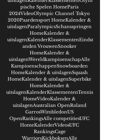
uitslagenKalenderKlassementenOlym
pische Spelen HomeParis 
2024VideoOlympic Channel Tokyo 
2020Paardensport HomeKalender & 
uitslagenParalympicsSchansspringen 
HomeKalender & 
uitslagenKalenderKlassementenEindst
anden VrouwenSnooker 
HomeKalender & 
uitslagenWereldkampioenschapAlle 
KampioenschappenSnowboarden 
HomeKalender & uitslagenSquash 
HomeKalender & uitslagenSuperbike 
HomeKalender & 
uitslagenKalenderKlassementenTennis 
HomeVideoKalender & 
uitslagenAustralian OpenRoland 
GarrosWimbledonUS 
OpenRankingsAlle competitiesUFC 
HomeKalenderVideosUFC 
RankingsCage 
WarriorsKickboksenAlle 