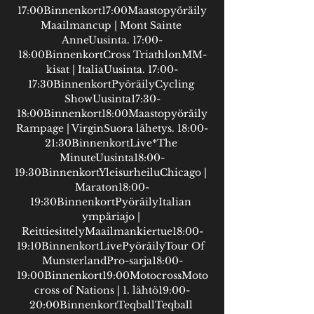
17:00Binnenkort17:00Maastopyöräily
Maailmancup | Mont Sainte 
AnneUusinta. 17:00-
18:00BinnenkortCross TriathlonMM-
kisat | ItaliaUusinta. 17:00-
17:30BinnenkortPyöräilyCycling 
ShowUusinta17:30-
18:00Binnenkort18:00Maastopyöräily
Rampage | VirginSuora lähetys. 18:00-
21:30BinnenkortLive*The 
MinuteUusinta18:00-
19:30BinnenkortYleisurheiluChicago | 
Maraton18:00-
19:30BinnenkortPyöräilyItalian 
ympäriajo | 
ReittiesittelyMaailmankiertue18:00-
19:10BinnenkortLivePyöräilyTour Of 
MunsterlandPro-sarja18:00-
19:00Binnenkort19:00MotocrossMoto
cross of Nations | 1. lähtö19:00-
20:00BinnenkortTeqballTeqball 