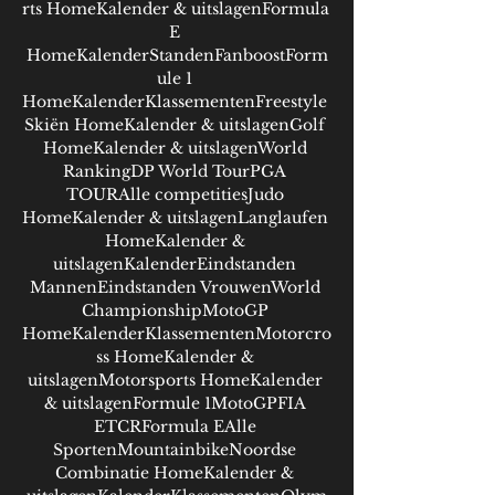
rts HomeKalender & uitslagenFormula 
E 
HomeKalenderStandenFanboostForm
ule 1 
HomeKalenderKlassementenFreestyle 
Skiën HomeKalender & uitslagenGolf 
HomeKalender & uitslagenWorld 
RankingDP World TourPGA 
TOURAlle competitiesJudo 
HomeKalender & uitslagenLanglaufen 
HomeKalender & 
uitslagenKalenderEindstanden 
MannenEindstanden VrouwenWorld 
ChampionshipMotoGP 
HomeKalenderKlassementenMotorcro
ss HomeKalender & 
uitslagenMotorsports HomeKalender 
& uitslagenFormule 1MotoGPFIA 
ETCRFormula EAlle 
SportenMountainbikeNoordse 
Combinatie HomeKalender & 