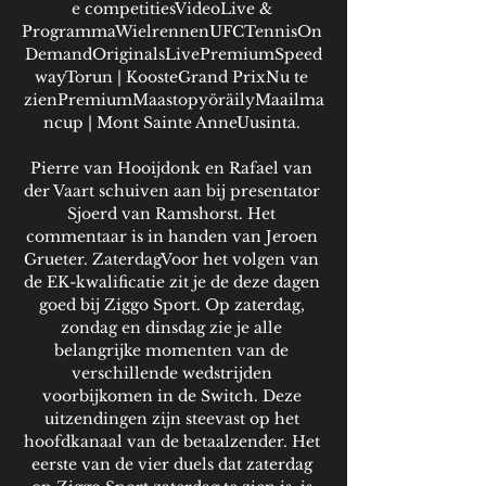
e competitiesVideoLive & 
ProgrammaWielrennenUFCTennisOn 
DemandOriginalsLivePremiumSpeed
wayTorun | KoosteGrand PrixNu te 
zienPremiumMaastopyöräilyMaailma
ncup | Mont Sainte AnneUusinta. 

Pierre van Hooijdonk en Rafael van 
der Vaart schuiven aan bij presentator 
Sjoerd van Ramshorst. Het 
commentaar is in handen van Jeroen 
Grueter. ZaterdagVoor het volgen van 
de EK-kwalificatie zit je de deze dagen 
goed bij Ziggo Sport. Op zaterdag, 
zondag en dinsdag zie je alle 
belangrijke momenten van de 
verschillende wedstrijden 
voorbijkomen in de Switch. Deze 
uitzendingen zijn steevast op het 
hoofdkanaal van de betaalzender. Het 
eerste van de vier duels dat zaterdag 