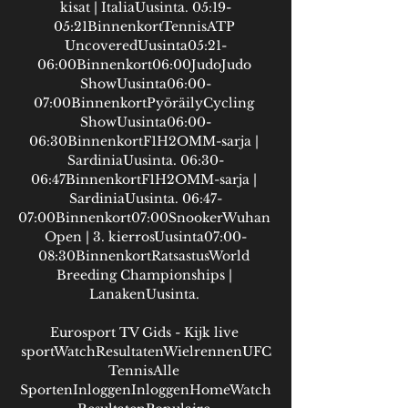
kisat | ItaliaUusinta. 05:19-
05:21BinnenkortTennisATP 
UncoveredUusinta05:21-
06:00Binnenkort06:00JudoJudo 
ShowUusinta06:00-
07:00BinnenkortPyöräilyCycling 
ShowUusinta06:00-
06:30BinnenkortF1H2OMM-sarja | 
SardiniaUusinta. 06:30-
06:47BinnenkortF1H2OMM-sarja | 
SardiniaUusinta. 06:47-
07:00Binnenkort07:00SnookerWuhan 
Open | 3. kierrosUusinta07:00-
08:30BinnenkortRatsastusWorld 
Breeding Championships | 
LanakenUusinta. 

Eurosport TV Gids - Kijk live 
sportWatchResultatenWielrennenUFC
TennisAlle 
SportenInloggenInloggenHomeWatch