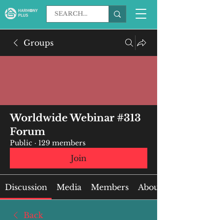
Groups
Worldwide Webinar #313
Forum
Public
·
129 members
Join
Discussion
Media
Members
About
Back