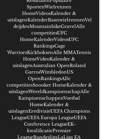
ResultatenPopulaire 
SportenWielrennen 
HomeVideosKalender & 
uitslagenKalenderBaanwielrennenVel
drijdenMountainbikeGravelAlle 
competitiesUFC 
HomeKalenderVideosUFC 
RankingsCage 
WarriorsKickboksenAlle MMATennis 
HomeVideoKalender & 
uitslagenAustralian OpenRoland 
GarrosWimbledonUS 
OpenRankingsAlle 
competitiesSnooker HomeKalender & 
uitslagenWereldkampioenschapAlle 
KampioenschappenVoetbal 
HomeKalender & 
uitslagenEredivisieUEFA Champions 
LeagueUEFA Europa LeagueUEFA 
Conference LeagueEK-
kwalificatiePremier 
LeagueBundesligaLaLiga EA 