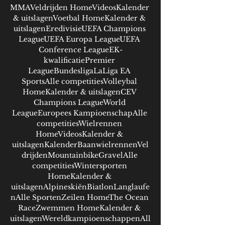
MMAVeldrijden HomeVideosKalender 
& uitslagenVoetbal HomeKalender & 
uitslagenEredivisieUEFA Champions 
LeagueUEFA Europa LeagueUEFA 
Conference LeagueEK-
kwalificatiePremier 
LeagueBundesligaLaLiga EA 
SportsAlle competitiesVolleybal 
HomeKalender & uitslagenCEV 
Champions LeagueWorld 
LeagueEuropees KampioenschapAlle 
competitiesWielrennen 
HomeVideosKalender & 
uitslagenKalenderBaanwielrennenVel
drijdenMountainbikeGravelAlle 
competitiesWintersporten 
HomeKalender & 
uitslagenAlpineskiënBiatlonLanglaufe
nAlle SportenZeilen HomeThe Ocean 
RaceZwemmen HomeKalender & 
uitslagenWereldkampioenschappenAll