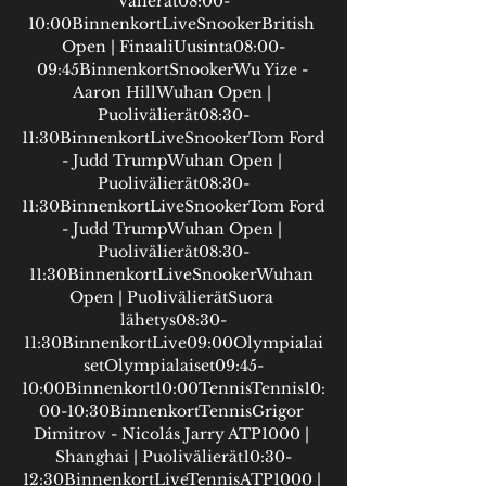
Välierät08:00-
10:00BinnenkortLiveSnookerBritish 
Open | FinaaliUusinta08:00-
09:45BinnenkortSnookerWu Yize - 
Aaron HillWuhan Open | 
Puolivälierät08:30-
11:30BinnenkortLiveSnookerTom Ford 
- Judd TrumpWuhan Open | 
Puolivälierät08:30-
11:30BinnenkortLiveSnookerTom Ford 
- Judd TrumpWuhan Open | 
Puolivälierät08:30-
11:30BinnenkortLiveSnookerWuhan 
Open | PuolivälierätSuora 
lähetys08:30-
11:30BinnenkortLive09:00Olympialai
setOlympialaiset09:45-
10:00Binnenkort10:00TennisTennis10:
00-10:30BinnenkortTennisGrigor 
Dimitrov - Nicolás Jarry ATP1000 | 
Shanghai | Puolivälierät10:30-
12:30BinnenkortLiveTennisATP1000 | 