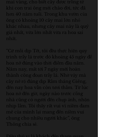
mai vàng, cho biết cây được trồng từ 
khi con trai ông mới chào đời, tức đã 
hơn 40 năm tuổi. Trong khu vườn của 
ông có khoảng 10 cây mai lớn nhỏ 
khác nhau, nhưng cây mai này là quý 
giá nhất, vừa lớn nhất vừa ra hoa sai 
nhất.
“Cứ mỗi dịp Tết, tôi đều thực hiện quy 
trình trẩy lá trước đó khoảng 45 ngày để 
hoa nở đúng vào thời điểm đầu năm. 
Năm nay, mất tới 7 ngày mới hoàn 
thành công đoạn trẩy lá. Nhờ vậy mà 
cây nở rộ đúng dịp Rằm tháng Giêng, 
đến nay hoa vẫn còn tươi thắm. Từ lúc 
hoa nở đến giờ, ngày nào trước cổng 
nhà cũng có người đến chụp ảnh, nhộn 
nhịp lắm. Tôi thấy rất vui vì niềm đam 
mê của mình lại mang đến niềm vui 
chung cho nhiều người khác”, ông 
Thông chia sẻ.
Điều thú vị là khách đến tham quan, 