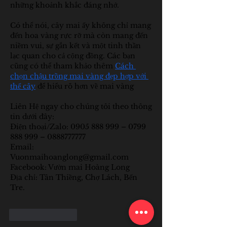
những khoảnh khắc đáng nhớ.
Có thể nói, cây mai ấy không chỉ mang 
đến hoa vàng rực rỡ mà còn mang đến 
niềm vui, sự gắn kết và một tinh thần 
lạc quan cho cả cộng đồng. Các bạn 
cũng có thể tham khảo thêm 
Cách 
chọn chậu trồng mai vàng đẹp hợp với 
thế cây
 để hiểu rõ hơn về mai vàng
Liên Hệ ngay cho chúng tôi theo thông 
tin dưới đây:
Điện thoại/Zalo: 0905 888 999 – 0799 
888 999 – 0888777777
Email: 
Vuonmaihoanglong@gmail.com
Facebook: Vườn mai Hoàng Long
Địa chỉ: Tân Thiềng, Chợ Lách, Bến 
Tre.
좋아요
답글