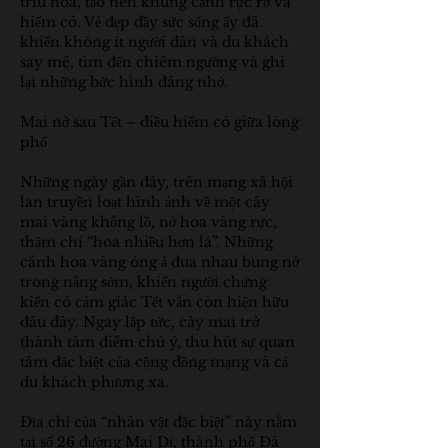
trĩu hoa, tạo nên khung cảnh rực rỡ và 
hiếm có. Vẻ đẹp đầy sức sống ấy đã 
khiến không ít người dân và du khách 
say mê, tìm đến chiêm ngưỡng và ghi 
lại những bức hình đáng nhớ.
Mai nở sau Tết – điều hiếm có giữa lòng 
phố
Những ngày gần đây, trên mạng xã hội 
lan truyền loạt hình ảnh về một cây 
mai vàng khổng lồ, nở hoa vàng rực, 
thậm chí “hoa nhiều hơn lá”. Những 
cánh hoa vàng óng ả đua nhau bung nở 
trong nắng sớm, khiến người chứng 
kiến có cảm giác Tết vẫn còn hiện hữu 
đâu đây. Ngay lập tức, cây mai trở 
thành tâm điểm chú ý, thu hút sự quan 
tâm đặc biệt của cộng đồng mạng và cả 
du khách phương xa.
Địa chỉ của “nhân vật đặc biệt” này nằm 
tại số 26 đường Mai Dị, thành phố Đà 