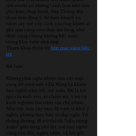
nếu muốn có những cành hoa nhỏ làm 
phụ kiện chụp hình, ông Thông đều 
thoải mái đồng ý. Sự hiếu khách và 
niềm say mê cây cảnh của ông khiến ai 
ghé qua cũng cảm thấy ấm lòng, như 
được cùng chung không khí xuân 
trong khu vườn nhà ông.
Tham khảo thêm về:
bán mai vàng bến 
tre
Kết luận
Không phải ngẫu nhiên mà cây mai 
vàng 40 năm tuổi ở Đà Nẵng lại khiến 
bao người trầm trồ, mê mẩn. Đó là kết 
quả của tình yêu, sự chăm sóc tỉ mỉ và 
kinh nghiệm lâu năm của chủ nhân. 
Nhờ vậy, một cây mai đã vượt ra khỏi ý 
nghĩa phong thủy hay vẻ đẹp ngày Tết 
thông thường, để trở thành “biểu tượng 
xuân” giữa lòng phố thị, nơi mọi người 
cùng tìm đến, ngắm nhìn, và lưu giữ 