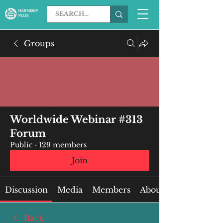
Groups
Worldwide Webinar #313
Forum
Public
·
129 members
Join
Discussion
Media
Members
About
Back