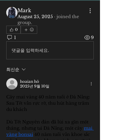
Mark
August 25, 2025
·
joined the
group.
0
1
9
댓글을 입력하세요.
최신순
hoaian hô
2025년 9월 10일
Cây mai vàng 40 năm tuổi ở Đà Nẵng: 
Sau Tết vẫn rực rỡ, thu hút hàng trăm 
du khách
Dù Tết Nguyên đán đã lùi xa gần một 
tháng, nhưng tại Đà Nẵng, một cây 
mai 
vàng bonsai
 40 năm tuổi vẫn khoe sắc 