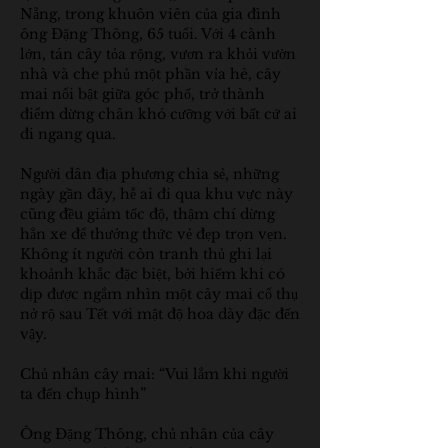
Nẵng, trong khuôn viên của gia đình 
ông Đặng Thông, 65 tuổi. Với 4 cành 
lớn, tán cây tỏa rộng, vươn ra khỏi vườn 
nhà và che phủ một phần vỉa hè, cây 
mai nổi bật giữa góc phố, trở thành 
điểm dừng chân khó cưỡng với bất cứ ai 
đi ngang qua.
Người dân địa phương chia sẻ, những 
ngày gần đây, hễ ai đi qua khu vực này 
cũng đều giảm tốc độ, thậm chí dừng 
hẳn xe để thưởng thức vẻ đẹp trọn vẹn. 
Không ít người còn tranh thủ ghi lại 
khoảnh khắc đặc biệt, bởi hiếm khi có 
dịp được ngắm nhìn một cây mai cổ thụ 
nở rộ sau Tết với mật độ hoa dày đặc đến 
vậy.
Chủ nhân cây mai: “Vui lắm khi người 
ta đến chụp hình”
Ông Đặng Thông, chủ nhân của cây 