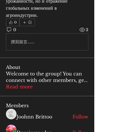
урожайности, но и отражение 
глобальных изменений в 
агроиндустрии. 
0
0
3
撰寫留言......
About
Welcome to the group! You can
connect with other members, ge
...
Read more
Members
Joohnn Brittoo
Follow