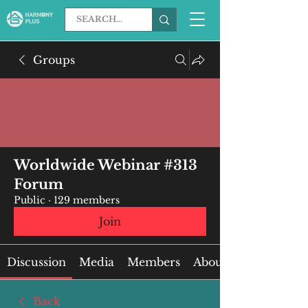
Groups
Worldwide Webinar #313
Forum
Public
·
129 members
Join
Discussion
Media
Members
About
Back