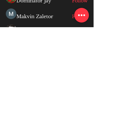
Dominator Jay
Follow
Makvin Zaletor
Follow
Макар Слипченко
Follow
qiqi qiqi
Follow
qiqi qiqi
See All Members (129)
More Info
ABOUT
WEBINARS
FUTURE PLANNING