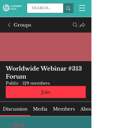
Groups
Worldwide Webinar #313
Forum
Public
·
129 members
Join
Discussion
Media
Members
About
Back