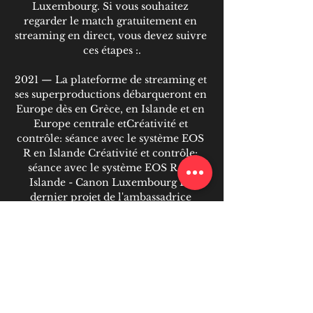
Luxembourg. Si vous souhaitez 
regarder le match gratuitement en 
streaming en direct, vous devez suivre 
ces étapes :.

2021 — La plateforme de streaming et 
ses superproductions débarqueront en 
Europe dès en Grèce, en Islande et en 
Europe centrale etCréativité et 
contrôle: séance avec le système EOS 
R en Islande﻿ Créativité et contrôle: 
séance avec le système EOS R en 
Islande - Canon Luxembourg Le 
dernier projet de l'ambassadrice 
Canon Katya Mukhina, intitulé 
Iceland Elopement, est composé d'un 
ensemble de photos romantiques 
prises dans des endroits reculés 
d'Islande. 

Where to watch Luxembourg vs 