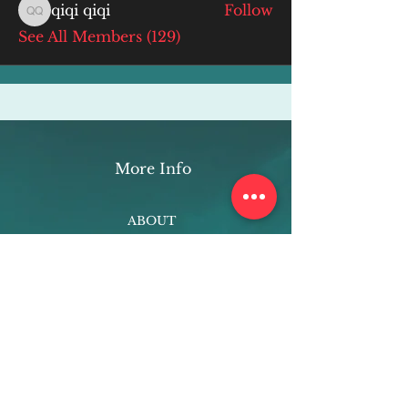
qiqi qiqi
Follow
qiqi qiqi
See All Members (129)
More Info
ABOUT
WEBINARS
FUTURE PLANNING
PROGRAMS
PARENTING COURSE
ONLINE PROGRAMS
ENTREPRENEURSHIP
PROFESSOR