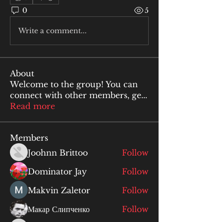
0
5
Write a comment...
About
Welcome to the group! You can
connect with other members, ge
...
Read more
Members
Joohnn Brittoo
Follow
Dominator Jay
Follow
Makvin Zaletor
Follow
Макар Слипченко
Follow