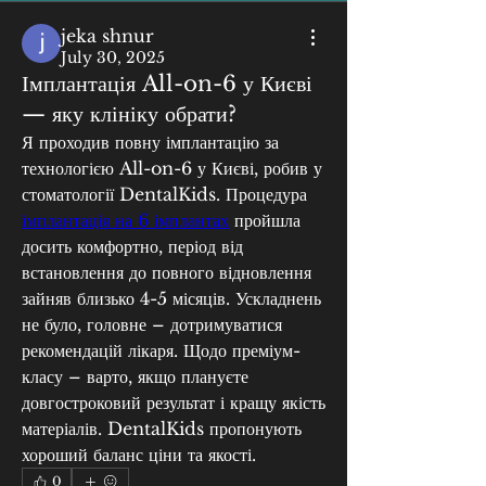
jeka shnur
July 30, 2025
Імплантація All-on-6 у Києві
— яку клініку обрати?
Я проходив повну імплантацію за 
технологією All-on-6 у Києві, робив у 
стоматології DentalKids. Процедура 
імплантація на 6 імплантах
 пройшла 
досить комфортно, період від 
встановлення до повного відновлення 
зайняв близько 4-5 місяців. Ускладнень 
не було, головне – дотримуватися 
рекомендацій лікаря. Щодо преміум-
класу – варто, якщо плануєте 
довгостроковий результат і кращу якість 
матеріалів. DentalKids пропонують 
хороший баланс ціни та якості.
0