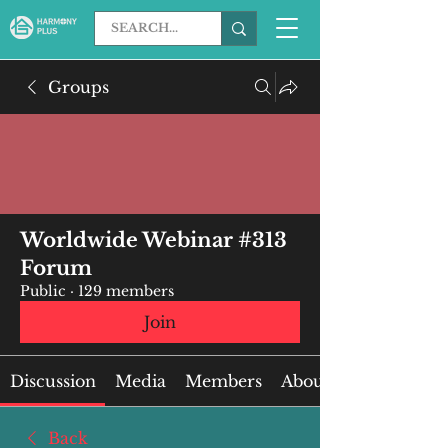
Groups
Worldwide Webinar #313
Forum
Public
·
129 members
Join
Discussion
Media
Members
About
Back