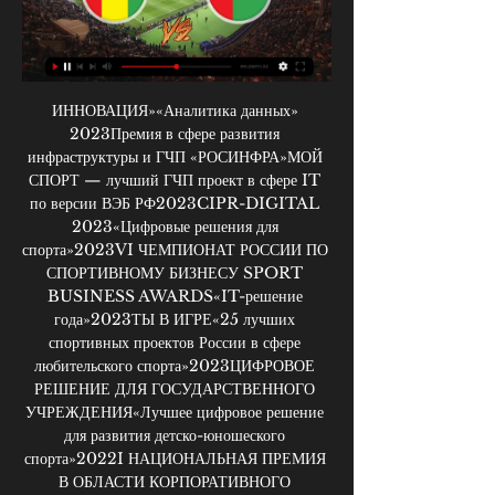
ИННОВАЦИЯ»«Аналитика данных» 2023Премия в сфере развития инфраструктуры и ГЧП «РОСИНФРА»МОЙ СПОРТ — лучший ГЧП проект в сфере IT по версии ВЭБ РФ2023CIPR-DIGITAL 2023«Цифровые решения для спорта»2023VI ЧЕМПИОНАТ РОССИИ ПО СПОРТИВНОМУ БИЗНЕСУ SPORT BUSINESS AWARDS«IT-решение года»2023ТЫ В ИГРЕ«25 лучших спортивных проектов России в сфере любительского спорта»2023ЦИФРОВОЕ РЕШЕНИЕ ДЛЯ ГОСУДАРСТВЕННОГО УЧРЕЖДЕНИЯ«Лучшее цифровое решение для развития детско-юношеского спорта»2022I НАЦИОНАЛЬНАЯ ПРЕМИЯ В ОБЛАСТИ КОРПОРАТИВНОГО СПОРТА«Лучший онлайн-проект по вовлечению сотрудников в спорт и ЗОЖ»2022II НАЦИОНАЛЬНЫЙ КОНКУРСIT-РЕШЕНИЙ «ПРОФ IT. ИННОВАЦИЯ»«Аналитика данных»Платформадля сферы спорта Приложение для спортсменов и их родителей Спортсмен может фиксировать свое самочувствие, время сна, пульс и другие показатели — здоровье ребенка всегда под контролем тренера Онлайн расписание со всей информацией о тренировках, соревнованиях и заданиях от тренера Вся информация о соревновании, подача заявки, оповещания и результаты в вашем приложении Контролируйте самочувствие спортсменов, анализируя их записи в дневниках самоконтроля Ищите новые методики и делитесь с другими тренерами своими открытиями через общую базу упражнений Субъективная оценка проведенной тренировки через реакции Сервисы для спортивных организаций Аналитика активности спортивной организации с возможностью сформировать подробный отчет Получайте заявки на зачисление новых спортсменов онлайн Разряды и звания присваиваются автоматически в системе после оформления и подписания приказа в электронном виде Панель управления отраслью спорта Управление записью в спортивную школу Присвоение спортивных разрядов Сервисы для региональных спортивных федераций Публикация информации о запланированных физкультурных и спортивных мероприятиях, указание требований к предоставлению заявок на участие в мероприятиях Согласование изменений в календарном плане региона с региональными и муниципальными органами исполнительной власти Публикация протоколов проведенных мероприятий, импорт результатов мероприятий в машиночитаемом виде из исходных документов в формате электронных таблиц панель управления отраслью спорта региона Дашборд для органов власти Интеграция с государственными информационными системами и достижение прозрачности статистики на всех уровнях Комлексная аналитика работы всех подведомственных спортивных организаций региона Полная информация об участниках спортивного процесса — тренера / спортсмена/ администратора Онлайн-мониторинг спортивных организаций Приложение для спортсменов и их родителей Спортсмен может фиксировать свое самочувствие, время сна, пульс и другие показатели — здоровье ребенка всегда под контролем тренера Онлайн расписание со всей информацией о тренировках, соревнованиях и заданиях от тренера Вся информация о соревновании, подача заявки, оповещания и результаты в вашем приложении Спортсмен может узнать свою позицию в рейтинге группы, школы или даже всей страны Комплексный анализ успеваемости спортсмена — присвоенные разряды и звания, сданные нормативы, оценки за работу на тренировках и результаты соревнований складываются в персональную статистику Контролируйте самочувствие спортсменов, анализируя их записи в дневниках самоконтроля Ищите новые методики и делитесь с другими тренерами своими открытиями через общую базу упражнений Субъективная оценка проведенной тренировки через реакции Учет посещаемости, расписание, результаты нормативов, выставление оценок и планирование тренировок онлайн, нормативные акты, учет соревновательной деятельности — все это входит в журнал учета спортивной подготовки, который можно выгрузить полностью или по разделам Работайте, где вам удобно — функционал доступен и в приложении и в веб-версии системы Возможность работать и в приложении и в веб-версии Сервисы для спортивных организаций Аналитика активности спортивной организации с возможностью сформировать подробный отчет Получайте заявки на зачисление новых спортсменов онлайн Разряды и звания присваиваются автоматически в системе после оформления и подписания приказа в электронном виде Сводный календарный план физкультурных и спортивных мероприятий помогает планировать подготовку спортсменов и дает возможность подать заявку на участие онлайн Передача сведений в ГИС «Спорт» осуществляется через систему межведомственного электронного взаимодействия (СМЭВ) в тех регионах, которые обеспечили такое подключение Панель управления отраслью спорта Управление записью в спортивную школу Присвоение спортивных разрядов Сервисы для региональных спортивных федераций Публикация информации о запланированных физкультурных и спортивных мероприятиях, указание требований к предоставлению заявок на участие в мероприятиях Согласование изменений в календарном плане региона с региональными и муниципальными органами исполнительной власти Публикация протоколов проведенных мероприятий, импорт результатов мероприятий в машиночитаемом виде из исходных документов в формате электронных таблиц Получение заявок на участие в физкультурных и спортивных мероприятиях, обработка полученных заявок, обратная связь с заявителями, а также формирование списка участников мероприятия на основе одобренных заявок Комплексный анализ вида спорта на основе тестирований и показателей спортсменов Сбор и обработка заявок на участие Методики подготовки и аналитика панель управления отраслью спорта региона Дашборд для органов власти Интеграция с государственными информационными системами и достижение прозрачности статистики на всех уровнях Комлексная аналитика работы всех подведомственных спортивных организаций региона Полная информация об участниках спортивного процесса — тренера / спортсмена/ администратора Инструменты для принятия правильных управленческих решений — отображение уровня ццифровизации, загруженности объектов спорта Контроль уровня цифровизации региона и место в общем рейтинге Онлайн-мониторинг спортивных организаций Панель управления отраслью спорта региона Рейтинг уровня цифровизации регионов Главные новости, полезные посты, актуальные рассылки и видео-контент Аналитика сферы спорта на всех уровнях Информационная безопасностьПлатформа соответствует всем требованиям в области информационной безопасности Сопровождение и техническая поддержка 24/7Наша команда полностью споровождает спортивную организацию на всех этапах подключения и работы в системе Большая экспертиза в сфере ITМноголетний опыт в IT и награды в отраслевых конкурсах и премиях ЗАДАТЬ ВОПРОС МОЖНО ЗДЕСЬ! Нажимая на кнопку, вы даёте согласие на обработку ваших персональных данных. 

Киноуроки в школах России и мира ... поэтому быстро ответим. Ваше имя. +7. Электронная почта. Напишите Ваши идеи. Оправить. Отправляя форму, вы соглашаетесь с политикой конфиденциальности.

Мой спорт — удобная цифровая платформа для сферы спортаМы создали онлайн-платформу для спортсменов и их родителей, тренеров, спортивных федераций, спортивных организаций и органов власти УДОБНАЯЦИФРОВАЯ ПЛАТФОРМА ДЛЯ СФЕРЫ СПОРТА III Всероссийский конкурс «Цифровая трансформация российского спорта»это онлайн-платформа, которая создана для того, чтобы сделать жизнь каждого в стране участника спортивного процесса проще и комфортнее, а спорт ближе и доступнее. 

Веб-разработка Прямой эфир 11 октября, 19.00 МСК. Для начинающих. соберёте многостраничный сайт Отправляя заявку, вы принимаете условия реферальной программы и даете ...

Начнем торговлю! Обучение - прямой эфир · Расписание онлайн-обучения · Вебинары по Форексу и CFD Guinea-Bissau, Guyana, Haiti, Honduras, Hong Kong SAR, Hungary, Iceland, India ...

Déclaration de la CEDEAO sur la situation en Guinée Bissau 9 апр. 2012 г. — La CEDEAO réassure le Gouvernement et le peuple Bissau-guinéen de son engagement sans faille à mobiliser le soutien de la Communauté Régionale ...

Вся спортивная часть вашей жизни теперь всегда будет прямо у вас в смартфоне или в браузере вашего компьютера! регионов успешно используют «Мой спорт» 66 спортивных организаций уже работают в онлайн-режиме 2 400+ олимпийских и неолимпийских видов спорта 140 рублей из госбюджета на внедрение и поддержку проекта 2023Премия в сфере развития инфраструктуры и ГЧП «РОСИНФРА»МОЙ СПОРТ и Московская область — лучший ГЧП проект в сфере IT по версии ВЭБ РФ 2023CIPR-DIGITAL 2023«Цифровые решения для спорта» 2023VI ЧЕМПИОНАТ РОССИИ ПО СПОРТИВНОМУ БИЗНЕСУ SPORT BUSINESS AWARDS«IT-решение года»2023ТЫ В ИГРЕ«25 лучших спортивных проектов России в сфере любительского спорта»2023ЦИФРОВОЕ РЕШЕНИЕ ДЛЯ ГОСУДАРСТВЕННОГО УЧРЕЖДЕНИЯ«Лучшее цифровое решение для развития детско-юношеского спорта»2022I НАЦИОНАЛЬНАЯ ПРЕМИЯ В ОБЛАСТИ КОРПОРАТИВНОГО СПОРТА«Лучший онлайн-проект по вовлечению сотрудников в спорт и ЗОЖ»2022II НАЦИОНАЛЬНЫЙ КОНКУРСIT-РЕШЕНИЙ «ПРОФ IT. 

Интернет-телевидение. 320+ каналов E-mail. Я соглашаюсь с условиями Пользовательского соглашения и Политики Эфир автоматически записывается и хранится до 21 дня. Онлайн- кинотеатр. Целый ...

Праздник онлайн – Театр Кот Вильям ... Прямой эфир. От 1990 рублей 10 минут прямого эфира. Встреча с героем. В любом Отправить. {"0":{"lid":"1531306540094","ls":"10","loff":"","li_type":"nm ...

IT-рентген 10 окт. 2022 г. — прямой эфир. тест. Участвовать бесплатно. +7. Я соглашаюсь на обработку Я соглашаюсь на обработку персональных данных. Зарегистрироваться.

Programme d'évaluation des Ressources Forestières This country report covers the overall situation of forest resources in Guinea-Bissau. The report includes an introduction covering the main aspects of ...

PESD en Guinée-Bissau : Il faut continuer - ISS Analysis 30 июл. 2009 г. — Cette étude n'a pas l'ambition d'analyser en détail la situation politico-militaire bissau-guinéenne mais plutôt d'attirer l'attention de l' ...

Свяжите планы проектов со списками задач путем интеграции любимых приложений для управления проектами. Гибкие рабочие пространства Больше, чем просто документы и электронные таблицы. Создавайте планы с текстом, таблицами, изображениями, графиками и кодом, а также с друг