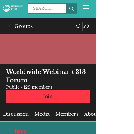
Groups
Worldwide Webinar #313
Forum
Public
·
129 members
Join
Discussion
Media
Members
About
Back