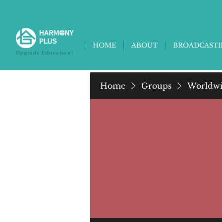
HOME
ABOUT
BROADCAST
Upgrade Education!
Home
Groups
Worldwi