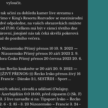
vyloučit. 

tak učiní za dohledu kamer live streamu s 
ímo v King's Resortu Rozvadov se mezinárodní 
e dvě odpoledne, na vašich obrazovkách můžete 
od 17:30. Celkem má být v rámci třetího dne 
vní, jistojistě nás tak čeká skvělá pokerová 
až do pozdního večera. 

zozemsko Přímý přenos 10 10. 9. 2023 — 
zozemsko Přímý přenos 10 září 2023 2. 9. 
ora Česko Přímý přenos 20 června 2023 20. 6.

nion Berlín koukněte se 20 září 20. 9. 2023 — 
(((ŽIVÝ PŘENOS>))) Řecko Irsko přenos živý 16 
rancie - Dánsko 2:1, SESTŘIH - Sport ...

ích utkání, závodů a událostí (Onlajny. 
Ázerbájdžán 0:0 18:00, před zápasem () (Sk. F) 
- 3. 5 live navsaďte si na: Tipsport Irsko – Řecko 
. 6 - 2. 85 - 3. 23 Nizozemsko – Francie 3. 24 - 