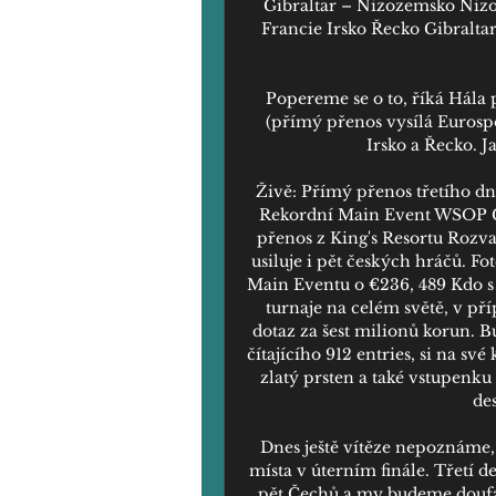
Gibraltar – Nizozemsko Nizo
Francie Irsko Řecko Gibralta
Popereme se o to, říká Hála
(přímý přenos vysílá Eurosp
Irsko a Řecko. Ja
Živě: Přímý přenos třetího 
Rekordní Main Event WSOP Cir
přenos z King's Resortu Rozva
usiluje i pět českých hráčů. F
Main Eventu o €236, 489 Kdo s
turnaje na celém světě, v p
dotaz za šest milionů korun. B
čítajícího 912 entries, si na sv
zlatý prsten a také vstupenk
des
Dnes ještě vítěze nepoznáme, 
místa v úterním finále. Třetí 
pět Čechů a my budeme doufat,