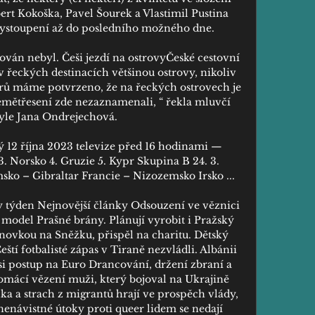
rt Kokoška, Pavel Šourek a Vlastimil Pustina 
ystoupení až do posledního možného dne. 

ván nebyl. Češi jezdí na ostrovyČeské cestovní 
 řeckých destinacích většinou ostrovy, nikoliv 
rů máme potvrzeno, že na řeckých ostrovech je 
mětřesení zde nezaznamenali, “ řekla mluvčí 
yle Jana Ondrejechová. 

 12 října 2023 televize před 16 hodinami — 
3. Norsko 4. Gruzie 5. Kypr Skupina B 24. 3. 
sko – Gibraltar Francie – Nizozemsko Irsko ...

 týden Nejnovější články Odsouzení ve věznici 
odel Prašné brány. Plánují vyrobit i Pražský 
anovkou na Sněžku, přispěl na charitu. Dětský 
ští fotbalisté zápas v Tiraně nezvládli. Albánii 
si postup na Euro Drancování, držení zbraní a 
omácí vězení muži, který bojoval na Ukrajině 
lka a strach z migrantů hrají ve prospěch vlády, 
enávistné útoky proti queer lidem se nedají 