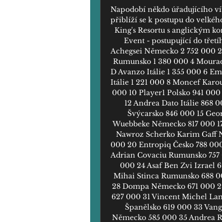
Napodobí někdo úřadujícího ví
přiblíží se k postupu do velké
King's Resortu s anglickým k
Event - postupující do tře
Achegsei Německo 2 752 000 2 A
Rumunsko 1 380 000 4 Mourad
D Avanzo Itálie 1 355 000 6 Em
Itálie 1 221 000 8 Moncef Karou
000 10 Player1 Polsko 941 000 
12 Andrea Dato Itálie 868 
Švýcarsko 846 000 15 Geor
Wuebbeke Německo 817 000 17
Nawroz Scherko Karim Gaff 
000 20 Entropiq Česko 788 00
Adrian Covaciu Rumunsko 757 0
000 24 Asaf Ben Zvi Izrael 
Mihai Stinca Rumunsko 688 0
28 Dompa Německo 671 000 29 
627 000 31 Vincent Michel Lam
Španělsko 619 000 33 Van
Německo 585 000 35 Andrea Ri