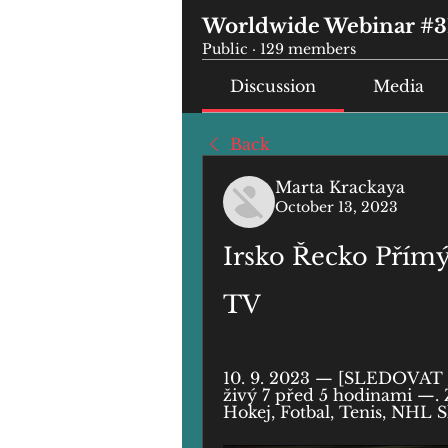
Worldwide Webinar #3
Public
·
129 members
Discussion
Media
Back
Marta Krackaya
October 13, 2023
Irsko Řecko Přímý 
TV
10. 9. 2023 — [SLEDOVAT 
živý 7 před 5 hodinami —. 
Hokej, Fotbal, Tenis, NHL Sl