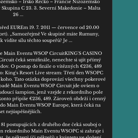
zemsko – Irsko Řecko – Francie Nizozemsko 
r Skupina C 23. 3. Severní Makedonie – Malta 
26 ...

 před EUREm 19. 7. 2011 — července od 20.00 
ort). „Samozřejmě Ve skupině máte Rumuny, 
k vidíte sílu těchto soupeřů? Je ...

dne Main Eventu WSOP CircuitKING'S CASINO 
cuit čeká semifinále, nenechte si ujít přímý 
dov. O postup do finále o vítězných €236, 489 
oto: King's Resort Live stream: Třetí den WSOPC 
 koho. Tato otázka doprovází všechny pokerové 
řípadě Main Eventu WSOP Circuit jde ovšem o 
udoucí šampion, jenž vzejde z rekordního pole 
é konto připíše €236, 489. Zároveň obdrží i cenný 
u do Main Eventu WSOP Europe, která čeká na 
et nejúspěšnějších. 

81 postupujících z druhého dne čeká souboj o 
den rekordního Main Eventu WSOPC si zahraje i 
 že některý (či někteří) z kvintetu ve složení 