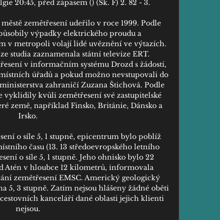
gie 20:45, před zápasem () (Sk. F) 2. 82 - 3. 

ěstě zemětřesení udeřilo v roce 1999. Podle 
působily výpadky elektrického proudu a 
 v metropoli volají lidé uvěznění ve výtazích. 
e studia zaznamenala státní televize ERT. 
esení v informačním systému Drozd s žádostí, 
 místních úřadů a pokud možno nevstupovali do 
ministerstva zahraničí Zuzana Štichová. Podle 
vyklidily kvůli zemětřesení své zastupitelské 
ré země, například Finsko, Británie, Dánsko a 
Irsko. 

ení o síle 5, 1 stupně, epicentrum bylo poblíž 
ístního času (13. 13 středoevropského letního 
sení o síle 5, 1 stupně. Jeho ohnisko bylo 22 
 Atén v hloubce 12 kilometrů, informovala 
vání zemětřesení EMSC. Americký geologický 
a 5, 3 stupně. Zatím nejsou hlášeny žádné oběti 
estovních kanceláří dané oblasti jejich klienti 
nejsou. 
