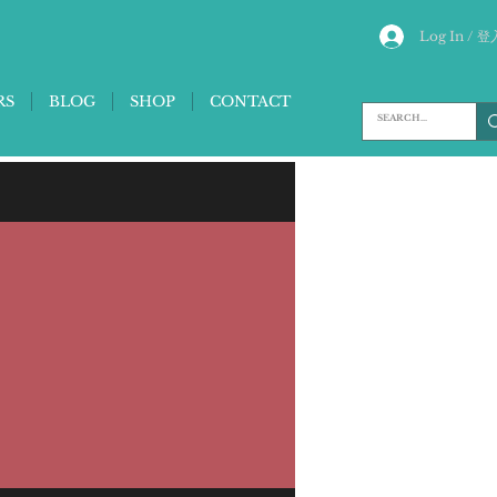
Log In / 登
RS
BLOG
SHOP
CONTACT