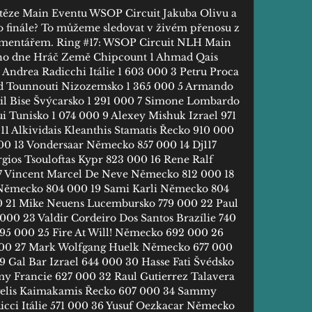
těze Main Eventu WSOP Circuit Jakuba Olivu a 
ho finále? To můžeme sledovat v živém přenosu z 
omentářem. Ring #17: WSOP Circuit NLH Main 
tího dne Hráč Země Chipcount 1 Ahmad Qais 
ndrea Radicchi Itálie 1 603 000 3 Petru Proca 
 Tounnouti Nizozemsko 1 365 000 5 Armando 
il Bise Švýcarsko 1 291 000 7 Simone Lombardo 
i Tunisko 1 074 000 9 Alexey Mishuk Izrael 971 
11 Alkividais Kleanthis Stamatis Řecko 910 000 
000 13 Vondersaar Německo 857 000 14 Dj117 
gios Tsouloftas Kypr 823 000 16 Rene Ralf 
 Vincent Marcel De Neve Německo 812 000 18 
Německo 804 000 19 Sami Karli Německo 804 
0 21 Mike Neuens Lucembursko 779 000 22 Paul 
00 23 Valdir Cordeiro Dos Santos Brazílie 740 
695 000 25 Fire At Will! Německo 692 000 26 
00 27 Mark Wolfgang Huelk Německo 677 000 
Gal Bar Izrael 644 000 30 Hasse Fati Švédsko 
y Francie 627 000 32 Raul Gutierrez Talavera 
gelis Kaimakamis Řecko 607 000 34 Sammy 
cci Itálie 571 000 36 Yusuf Oezkacar Německo 