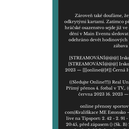
Zároveň také doufáme, že 
odkrytými kartami. Zatímco př
hráčské osazenstvo sejde již v
dění v Main Eventu sledovat 
odehráno devět hodinových úro
zábava 
[STREAMOVÁNÍ@@@] Irsko Ni
[STREAMOVÁNÍ@@@] Irsko Ni
2023 — [[[online@]#]] Černá H
((Sledujte Online!!!)) Real U
Přímý přenos 4. fotbal v TV,. 
června 2023 16. 2023 — F
online přenosy sportovn
com)Kvalifikace ME Estonsko – 
live na Tipsport: 2. 42 - 2. 91 
20:45, před zápasem () (Sk. B) 2