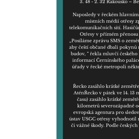
3. 48 - 2. 32 Rakousko – Bel
Naposledy v řeckém hlavním m
místních médií otřesy z
telekomunikačních sítí. Hasičům
Otřesy v přímém přenosu z
„Posíláme zprávu SMS o zemětř
aby čeští občané dbali pokynů
budov, “ řekla mluvčí českého 
informací Černínského paláce 
úřady v řecké metropoli někte
Řecko zasáhlo krátké zemětřes
AténŘecko v pátek ve 14. 13 m
času) zasáhlo krátké zemětře
kilometrů severozápadně od
evropská agentura pro sledo
ústav USGC otřesy vyhodnotil n
či vážné škody. Podle českých c