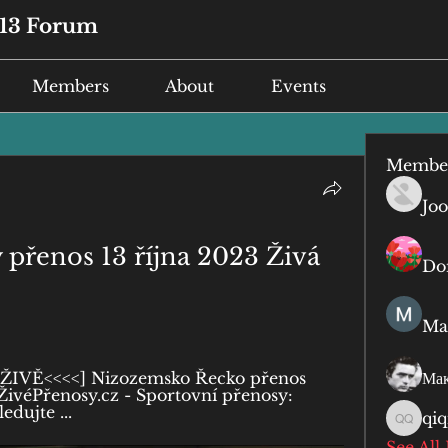
13 Forum
Members
About
Events
Membe
Joo
přenos 13 října 2023 Živá 
Do
Ma
ŽIVĚ<<<<] Nizozemsko Řecko přenos 
Мак
ŽivéPřenosy.cz - Sportovní přenosy: 
edujte ...
qiq
qiqi qiq
See All