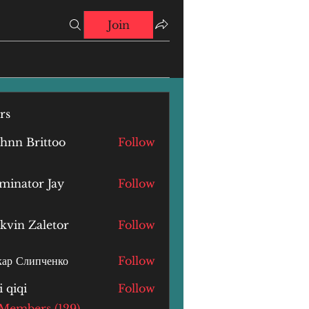
Join
rs
hnn Brittoo
Follow
minator Jay
Follow
kvin Zaletor
Follow
ар Слипченко
Follow
i qiqi
Follow
i
 Members (129)