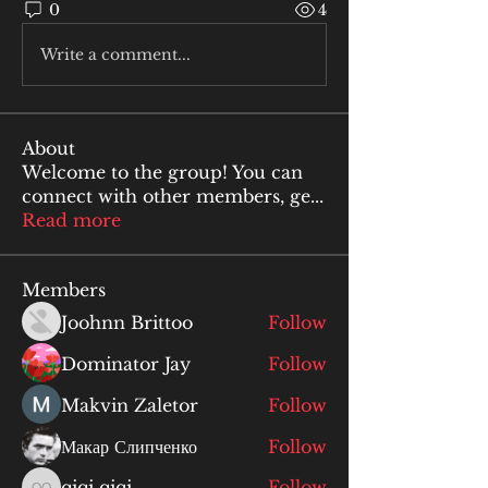
0
4
Write a comment...
About
Welcome to the group! You can
connect with other members, ge
...
Read more
Members
Joohnn Brittoo
Follow
Dominator Jay
Follow
Makvin Zaletor
Follow
Макар Слипченко
Follow
qiqi qiqi
Follow