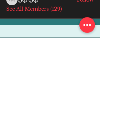
qiqi qiqi
See All Members (129)
More Info
ABOUT
WEBINARS
FUTURE PLANNING
PROGRAMS
PARENTING COURSE
ONLINE PROGRAMS
ENTREPRENEURSHIP
PROFESSOR
RESEARCH