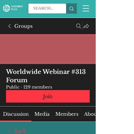
Groups
Worldwide Webinar #313
Forum
Public
·
129 members
Join
Discussion
Media
Members
About
Back