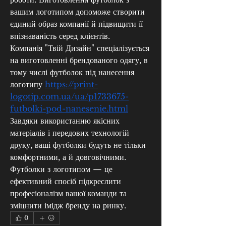
вашим логотипом допоможе створити 
єдиний образ компанії й підвищити її 
впізнаваність серед клієнтів.
Компанія "Твій Дизайн" спеціалізується 
на виготовленні брендованого одягу, в 
тому числі футболок під нанесення 
логотипу 
https://print-
logotip.com.ua/ua/p1733675-
futbolki-pod-nanesenie.html
Завдяки використанню якісних 
матеріалів і передових технологій 
друку, ваші футболки будуть не тільки 
комфортними, а й довговічними.
Футболки з логотипом — це 
ефективний спосіб підкреслити 
професіоналізм вашої команди та 
зміцнити імідж бренду на ринку.
0