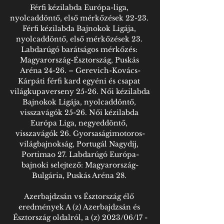
Férfi kézilabda Európa-liga, 
nyolcaddöntő, első mérkőzések 22-23. 
Férfi kézilabda Bajnokok Ligája, 
nyolcaddöntő, első mérkőzések 23. 
Labdarúgó barátságos mérkőzés: 
Magyarország-Észtország, Puskás 
Aréna 24-26. – Gerevich-Kovács-
Kárpáti férfi kard egyéni és csapat 
világkupaverseny 25-26. Női kézilabda 
Bajnokok Ligája, nyolcaddöntő, 
visszavágók 25-26. Női kézilabda 
Európa Liga, negyeddöntő, 
visszavágók 26. Gyorsaságimotoros-
világbajnokság, Portugál Nagydíj, 
Portimao 27. Labdarúgó Európa-
bajnoki selejtező: Magyarország-
Bulgária, Puskás Aréna 28. 

Azerbajdzsán vs Észtország élő 
eredmények A (z) Azerbajdzsán és 
Észtország oldalról, a (z) 2023/06/17 -