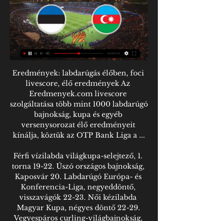
Eredmények: labdarúgás élőben, foci 
livescore, élő eredmények Az 
Eredmenyek.com livescore 
szolgáltatása több mint 1000 labdarúgó 
bajnokság, kupa és egyéb 
versenysorozat élő eredményeit 
kínálja, köztük az OTP Bank Liga a ...

Férfi vízilabda világkupa-selejtező, 1. 
torna 19-22. Úszó országos bajnokság, 
Kaposvár 20. Labdarúgó Európa- és 
Konferencia-Liga, negyeddöntő, 
visszavágók 22-23. Női kézilabda 
Magyar Kupa, négyes döntő 22-29. 
Vegyespáros curling-világbajnokság, 