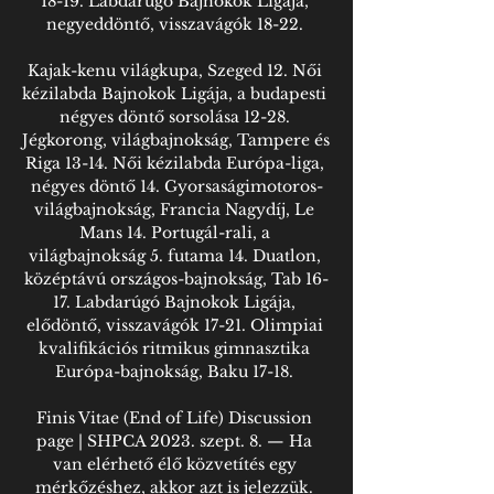
18-19. Labdarúgó Bajnokok Ligája, 
negyeddöntő, visszavágók 18-22. 

Kajak-kenu világkupa, Szeged 12. Női 
kézilabda Bajnokok Ligája, a budapesti 
négyes döntő sorsolása 12-28. 
Jégkorong, világbajnokság, Tampere és 
Riga 13-14. Női kézilabda Európa-liga, 
négyes döntő 14. Gyorsaságimotoros-
világbajnokság, Francia Nagydíj, Le 
Mans 14. Portugál-rali, a 
világbajnokság 5. futama 14. Duatlon, 
középtávú országos-bajnokság, Tab 16-
17. Labdarúgó Bajnokok Ligája, 
elődöntő, visszavágók 17-21. Olimpiai 
kvalifikációs ritmikus gimnasztika 
Európa-bajnokság, Baku 17-18. 

Finis Vitae (End of Life) Discussion 
page | SHPCA 2023. szept. 8. — Ha 
van elérhető élő közvetítés egy 
mérkőzéshez, akkor azt is jelezzük. 