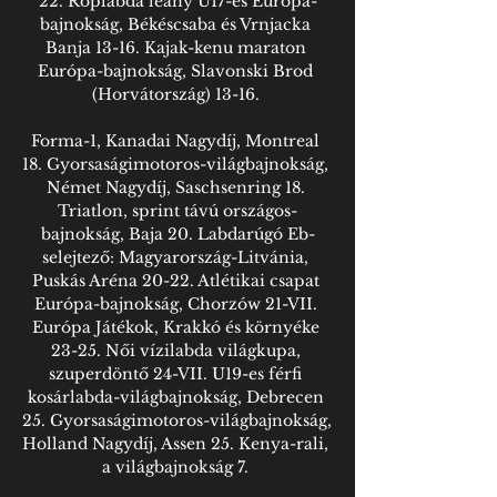
22. Röplabda leány U17-es Európa-
bajnokság, Békéscsaba és Vrnjacka 
Banja 13-16. Kajak-kenu maraton 
Európa-bajnokság, Slavonski Brod 
(Horvátország) 13-16. 

Forma-1, Kanadai Nagydíj, Montreal 
18. Gyorsaságimotoros-világbajnokság, 
Német Nagydíj, Saschsenring 18. 
Triatlon, sprint távú országos-
bajnokság, Baja 20. Labdarúgó Eb-
selejtező: Magyarország-Litvánia, 
Puskás Aréna 20-22. Atlétikai csapat 
Európa-bajnokság, Chorzów 21-VII. 
Európa Játékok, Krakkó és környéke 
23-25. Női vízilabda világkupa, 
szuperdöntő 24-VII. U19-es férfi 
kosárlabda-világbajnokság, Debrecen 
25. Gyorsaságimotoros-világbajnokság, 
Holland Nagydíj, Assen 25. Kenya-rali, 
a világbajnokság 7. 
