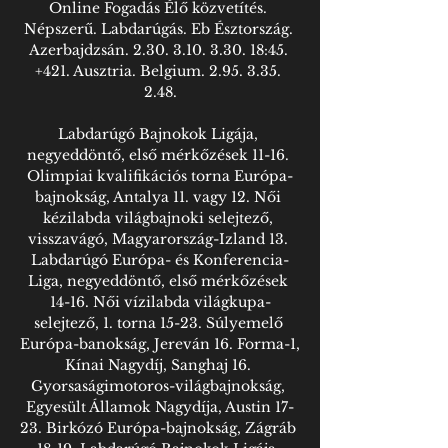
Online Fogadás Élő közvetítés. 
Népszerű. Labdarúgás. Eb Észtország. 
Azerbajdzsán. 2.30. 3.10. 3.30. 18:45. 
+421. Ausztria. Belgium. 2.95. 3.35. 
2.48.

Labdarúgó Bajnokok Ligája, 
negyeddöntő, első mérkőzések 11-16. 
Olimpiai kvalifikációs torna Európa-
bajnokság, Antalya 11. vagy 12. Női 
kézilabda világbajnoki selejtező, 
visszavágó, Magyarország-Izland 13. 
Labdarúgó Európa- és Konferencia-
Liga, negyeddöntő, első mérkőzések 
14-16. Női vízilabda világkupa-
selejtező, 1. torna 15-23. Súlyemelő 
Európa-banokság, Jereván 16. Forma-1, 
Kínai Nagydíj, Sanghaj 16. 
Gyorsaságimotoros-világbajnokság, 
Egyesült Államok Nagydíja, Austin 17-
23. Birkózó Európa-bajnokság, Zágráb 