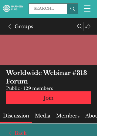
Groups
Worldwide Webinar #313
Forum
Public
·
129 members
Join
Discussion
Media
Members
About
Back