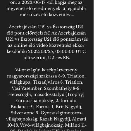
on, a 2023/06/17 -tól kapja meg az 
ingyenes élő eredmények, a legutóbbi 
mérkőzés élő közvetítés ...

Azerbajdzsán U21 vs Észtország U21 
élő pont,előrejelzés() Az Azerbajdzsán 
U21 vs Észtország U21 élő pontszám (és 
az online élő videó közvetítés) ekkor 
kezdődik: 2022/03/25, 08:00:00 UTC 
idő szerint, U21-es EB.

V4 országúti kerékpárverseny 
magyarországi szakasza 8-9. Triatlon, 
világkupa, Tiszaújváros 8. Triatlon, 
Vasi Vasember, Szombathely 8-9. 
Hetesrögbi, másodosztályú (Trophy) 
Európa-bajnokság, 2. forduló, 
Budapest 9. Forma-1, Brit Nagydíj, 
Silverstone 9. Gyorsaságimotoros-
világbajnokság, Kazah Nagydíj, Almati 
10-18. Vívó-világbajnokság, Milánó 11-