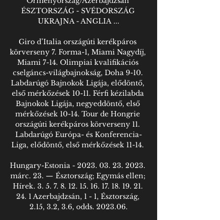
Örményország/Azerbajdzsán 
ÉSZTORSZÁG - SVÉDORSZÁG 
UKRAJNA - ANGLIA ...

Giro d’Italia országúti kerékpáros 
körverseny 7. Forma-1, Miami Nagydíj, 
Miami 7-14. Olimpiai kvalifikációs 
cselgáncs-világbajnokság, Doha 9-10. 
Labdarúgó Bajnokok Ligája, elődöntő, 
első mérkőzések 10-11. Férfi kézilabda 
Bajnokok Ligája, negyeddöntő, első 
mérkőzések 10-14. Tour de Hongrie 
országúti kerékpáros körverseny 11. 
Labdarúgó Európa- és Konferencia-
Liga, elődöntő, első mérkőzések 11-14. 

Hungary-Estonia - 2023. 03. 23. 2023. 
márc. 23. — Észtország; Egymás ellen; 
Hírek. 3. 5. 7. 8. 12. 15. 16. 17. 18. 19. 21. 
24. 1 Azerbajdzsán, 1 - 1, Észtország, 
2.15, 3.2, 3.6, odds. 2023.06.
