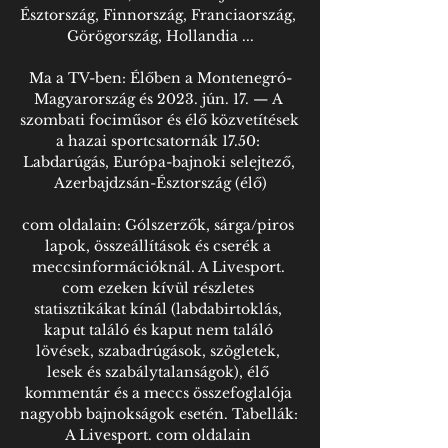
Észtország, Finnország, Franciaország, 
Görögország, Hollandia ...

Ma a TV-ben: Élőben a Montenegró-
Magyarország és 2023. jún. 17. — A 
szombati fociműsor és élő közvetítések 
a hazai sportcsatornák 17.50: 
Labdarúgás, Európa-bajnoki selejtező, 
Azerbajdzsán-Észtország (élő)

com oldalain: Gólszerzők, sárga/piros 
lapok, összeállítások és cserék a 
meccsinformációknál. A Livesport. 
com ezeken kívül részletes 
statisztikákat kínál (labdabirtoklás, 
kaput találó és kaput nem találó 
lövések, szabadrúgások, szögletek, 
lesek és szabálytalanságok), élő 
kommentár és a meccs összefoglalója 
nagyobb bajnokságok esetén. Tabellák: 
A Livesport. com oldalain 