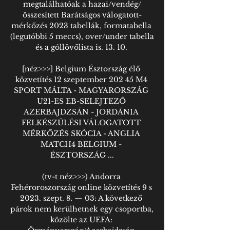
megtalálhatóak a hazai/vendég/
összesített Barátságos válogatott-
mérkőzés 2023 tabellák, formatabella 
(legutóbbi 5 meccs), over/under tabella 
és a góllövőlista is. 13. 10. 

[néz>>>] Belgium Észtország élő 
közvetítés 12 szeptember 202 45 M4 
SPORT MÁLTA - MAGYARORSZÁG 
U21-ES EB-SELEJTEZŐ 
AZERBAJDZSÁN - JORDÁNIA 
FELKÉSZÜLÉSI VÁLOGATOTT 
MÉRKŐZÉS SKÓCIA - ANGLIA 
MATCH4 BELGIUM - 
ÉSZTORSZÁG ...

(tv-t néz>>>) Andorra 
Fehéroroszország online közvetítés 9 s 
2023. szept. 8. — 03: A következő 
párok nem kerülhetnek egy csoportba, 
közölte az UEFA: 