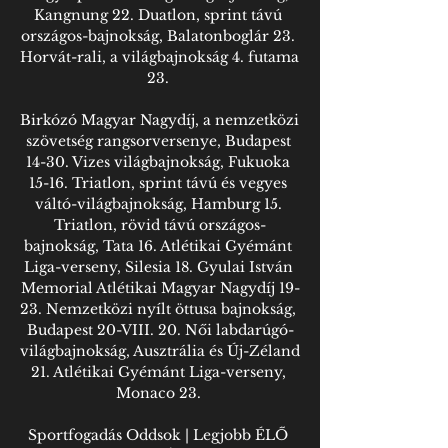
Kangnung 22. Duatlon, sprint távú 
országos-bajnokság, Balatonboglár 23. 
Horvát-rali, a világbajnokság 4. futama 
23. 

Birkózó Magyar Nagydíj, a nemzetközi 
szövetség rangsorversenye, Budapest 
14-30. Vizes világbajnokság, Fukuoka 
15-16. Triatlon, sprint távú és vegyes 
váltó-világbajnokság, Hamburg 15. 
Triatlon, rövid távú országos-
bajnokság, Tata 16. Atlétikai Gyémánt 
Liga-verseny, Silesia 18. Gyulai István 
Memorial Atlétikai Magyar Nagydíj 19-
23. Nemzetközi nyílt öttusa bajnokság, 
Budapest 20-VIII. 20. Női labdarúgó-
világbajnokság, Ausztrália és Új-Zéland 
21. Atlétikai Gyémánt Liga-verseny, 
Monaco 23. 

Sportfogadás Oddsok | Legjobb ÉLŐ 