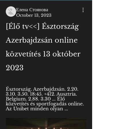
Елена Стоянова
October 13, 2023
[Élő tv<<] Észtország 
Azerbajdzsán online 
közvetítés 13 október 
2023
Észtország. Azerbajdzsán. 2.20. 
3.10. 3.50. 18:45. +412. Ausztria. 
Belgium. 2.88. 3.30 ... Élő 
közvetítés és sportfogadás online. 
Az Unibet minden olyan ...