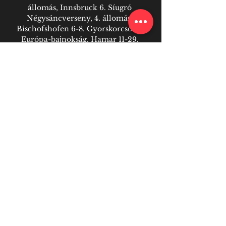
állomás, Innsbruck 6. Síugró 
Négysáncverseny, 4. állomás, 
Bischofshofen 6-8. Gyorskorcsolya 
Európa-bajnokság, Hamar 11-29. 
Olimpiai kvalifikációs férfi kézilabda-
világbajnokság, Svédország-
Lengyelország 12-22. Téli Egyetemi 
Játékok, Lake Placid 13-15. Rövidpályás 
gyorskorcsolya Európa-bajnokság, 
Gdansk 16-29. Ausztrál nyílt 
teniszbajnokság, Melbourne 21-28. 

Forma-1, Magyar Nagydíj, 
Hungaroring 23. Atlétikai Gyémánt 
Liga-verseny, London 23. Észt-rali, a 
világbajnokság 8. futama 23-29. Nyári 
Európai Ifjúsági Olimpiai Fesztivál 
(EYOF), Maribor 24-30. Terepíjász 
Európa-bajnokság, Sopron 25-VIII. 7. 
Olimpiai kvalifikációs koronglövő 
Európa-bajnokság, Leobersdorf 26-28. 