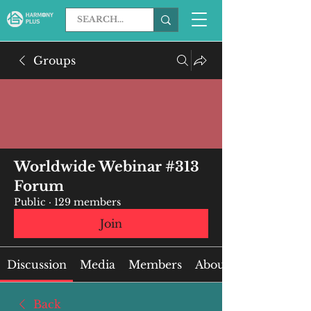
Groups
Worldwide Webinar #313
Forum
Public
·
129 members
Join
Discussion
Media
Members
About
Back