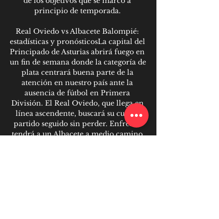
de los objetivos que se marcó a 
principio de temporada. 

Real Oviedo vs Albacete Balompié: 
estadísticas y pronósticosLa capital del 
Principado de Asturias abrirá fuego en 
un fin de semana donde la categoría de 
plata centrará buena parte de la 
atención en nuestro país ante la 
ausencia de fútbol en Primera 
División. El Real Oviedo, que llega en 
línea ascendente, buscará su cuarto 
partido seguido sin perder. Enfrente 
tendrá a un Albacete a medio camino 
en su objetivo de alcanzar el playoff, 
pero que ya sabe lo que es ganar fuera 
de casa casi cinco meses después. 

En los últimos 26 encuentros, Real 
Oviedo ha ganado 10 veces, ha habido 
9 empates y Albacete Balompié ha 
ganado 7 veces. La diferencia de goles 