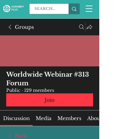
Groups
Worldwide Webinar #313
Forum
Public
·
129 members
Join
Discussion
Media
Members
About
Back