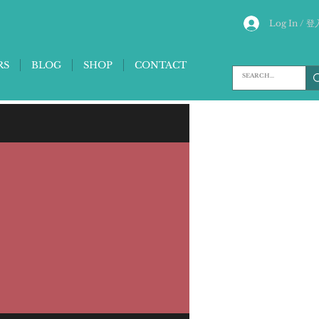
Log In / 登
RS
BLOG
SHOP
CONTACT