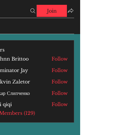
Join
rs
hnn Brittoo
Follow
minator Jay
Follow
kvin Zaletor
Follow
ар Слипченко
Follow
i qiqi
Follow
i
 Members (129)