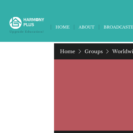
HOME
ABOUT
BROADCAST
Upgrade Education!
Home
Groups
Worldwi