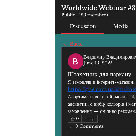
Worldwide Webinar #3
Public
·
129 members
Discussion
Media
Back
Владимир Владимирови
June 13, 2025
Штахетник для паркану
https://gise.com.ua/shtakhe
Асортимент великий, можна піді
адекватні, є вибір кольорів і ма
замовлення — сміливо рекоменд
0
0 Comments