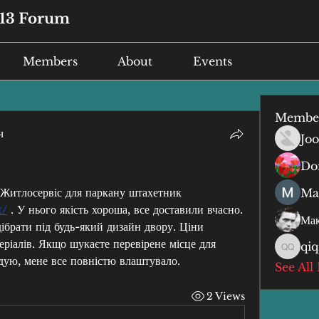
13 Forum
Members
About
Events
Membe
ч
Joo
Do
Я замовляв в інтернет-магазині Житлосервіс для паркану штахетник 
Ma
t/
 . У нього якість хороша, все доставили вчасно. 
Мак
брати під будь-який дизайн двору. Ціни 
теріалів. Якщо шукаєте перевірене місце для 
qiq
qiqi qiq
ую, мене все повністю влаштувало.
See All
2 Views