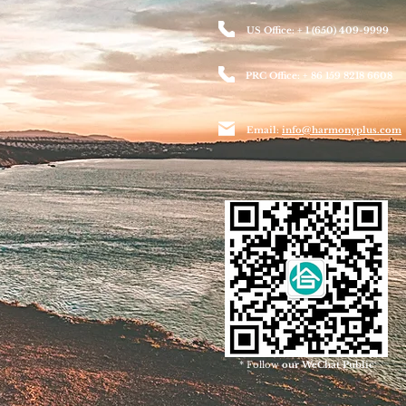
US Office: + 1 (650) 409-9999
PRC Office: + 86 159 8218 6608
Email:
info@harmonyplus.com
* Follow
our WeChat Public