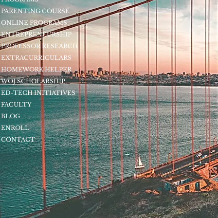
PARENTING COURSE
ONLINE PROGRAMS
ENTREPRENEURSHIP
PROFESSOR RESEARCH
EXTRACURRICULARS
HOMEWORK HELPER
WOJ SCHOLARSHIP
ED-TECH INITIATIVES
FACULTY
BLOG
ENROLL
CONTACT