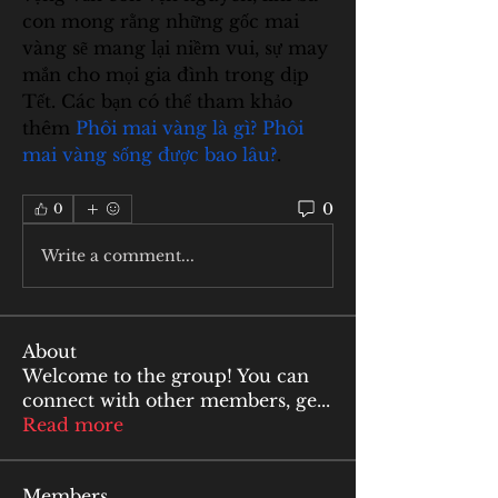
con mong rằng những gốc mai 
vàng sẽ mang lại niềm vui, sự may 
mắn cho mọi gia đình trong dịp 
Tết. Các bạn có thể tham khảo 
thêm 
Phôi mai vàng là gì? Phôi 
mai vàng sống được bao lâu?
.
0
0
Write a comment...
About
Welcome to the group! You can
connect with other members, ge
...
Read more
Members