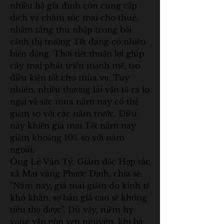
nhiều hộ gia đình còn cung cấp 
dịch vụ chăm sóc mai cho thuê, 
nhằm tăng thu nhập trong bối 
cảnh thị trường Tết đang có nhiều 
biến động. Thời tiết thuận lợi giúp 
cây mai phát triển mạnh mẽ, tạo 
điều kiện tốt cho mùa vụ. Tuy 
nhiên, nhiều thương lái vẫn tỏ ra lo 
ngại về sức mua năm nay có thể 
giảm so với các năm trước. Điều 
này khiến giá mai Tết năm nay 
giảm khoảng 10% so với năm 
ngoái.
Ông Lê Văn Tý, Giám đốc Hợp tác 
xã Mai vàng Phước Định, chia sẻ: 
"Năm nay, giá mai giảm do kinh tế 
khó khăn, sợ bán giá cao sẽ không 
tiêu thụ được". Dù vậy, niềm hy 
vọng vẫn còn vẹn nguyên, khi bà 