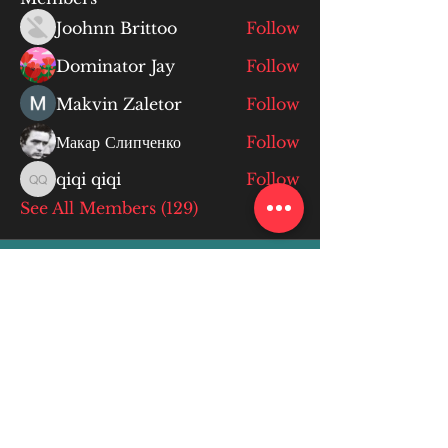
Joohnn Brittoo
Follow
Dominator Jay
Follow
Makvin Zaletor
Follow
Макар Слипченко
Follow
qiqi qiqi
Follow
qiqi qiqi
See All Members (129)
More Info
ABOUT
WEBINARS