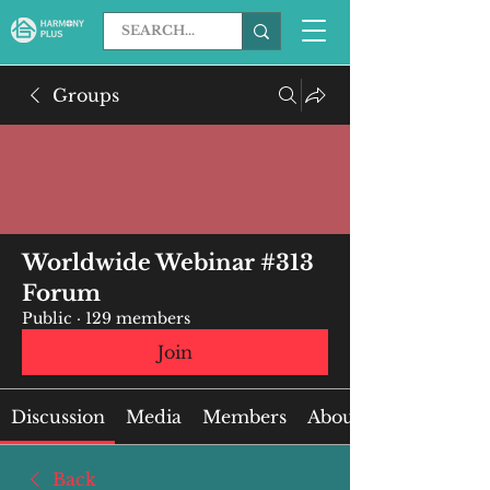
Groups
Worldwide Webinar #313
Forum
Public
·
129 members
Join
Discussion
Media
Members
About
Back