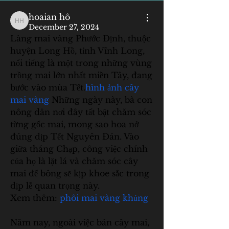
hoaian hô
hoaian hô
December 27, 2024
Làng mai vàng Phước Định, thuộc 
huyện Long Hồ, tỉnh Vĩnh Long, 
nổi tiếng là một trong những vùng 
trồng mai lớn nhất miền Tây, đang 
bước vào mùa Tết.
hình ảnh cây 
mai vàng
 Những ngày này, bà con 
nông dân nơi đây tất bật chăm sóc 
từng gốc mai, mong sao hoa nở 
đúng dịp Tết Nguyên Đán. Vào 
giữa tháng Chạp, công việc chính 
của họ là lặt lá và chăm sóc cây 
mai để bông sẽ kịp khoe sắc trong 
dịp lễ quan trọng này.
Xem thêm: 
phôi mai vàng khủng
Năm nay, ngoài việc bán cây mai, 