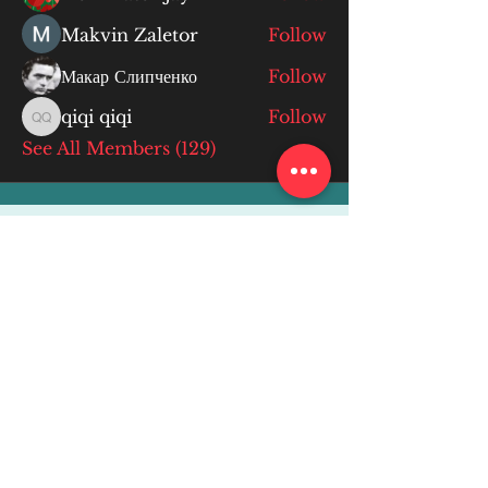
Makvin Zaletor
Follow
Макар Слипченко
Follow
qiqi qiqi
Follow
qiqi qiqi
See All Members (129)
More Info
ABOUT
WEBINARS
FUTURE PLANNING
PROGRAMS
PARENTING COURSE