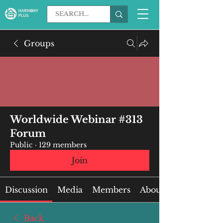
Groups
Worldwide Webinar #313
Forum
Public
·
129 members
Join
Discussion
Media
Members
About
Back