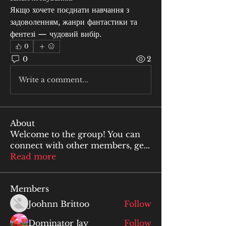
Якщо хочете поєднати навчання з 
задоволенням, жанри фантастики та 
фентезі — чудовий вибір.
0
0
2
Write a comment...
About
Welcome to the group! You can
connect with other members, ge
...
Read more
Members
Joohnn Brittoo
Follow
Dominator Jay
Follow