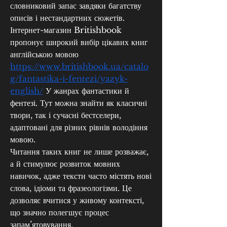
словниковий запас завдяки багатству 
описів і нестандартних сюжетів.
Інтернет-магазин Britishbook 
пропонує широкий вибір цікавих книг 
англійською мовою 
https://www.britishbook.ua/catalo
g/fantastika-i-fentezi/yazyk-
english/
 У жанрах фантастики й 
фентезі. Тут можна знайти як класичні 
твори, так і сучасні бестселери, 
адаптовані для різних рівнів володіння 
мовою.
Читання таких книг не лише розважає, 
а й стимулює розвиток мовних 
навичок, адже тексти часто містять нові 
слова, ідіоми та фразеологізми. Це 
дозволяє вчитися у живому контексті, 
що значно полегшує процес 
запам’ятовування.