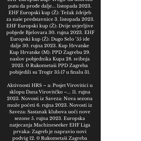
putu da prođe dalje... listopada 2023. 
EHF Europski kup (Ž): Težak ždrijeb 
za naše predstavnice 3. listopada 2023. 
EHF Europski kup (Ž): Dvije uvjerljive 
pobjede Bjelovara 30. rujna 2023. EHF 
Europski kup (Ž): Dugo Selo ’55 ide 
dalje 30. rujna 2023. Kup Hrvatske 
Kup Hrvatske (M): PPD Zagrebu 29. 
naslov pobjednika Kupa 28. svibnja 
2023. 0 Rukometaši PPD Zagreba 
pobijedili su Trogir 35:17 u finalu 31. 

Aktivnosti HRS – a: Posjet Virovitici u 
sklopu Dana Virovitčko –... 11. rujna 
2023. Novosti iz Saveza: Nova sezona 
može početi 6. rujna 2023. Novosti iz 
Saveza: Sastanak klubova uoči nove 
sezone 5. rujna 2023. Europska 
natjecanja Machineseeker EHF Liga 
prvaka: Zagreb je napravio novi 
podvig 12. 0 Rukometaši Zagreba 