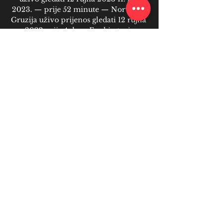
2023. — prije 52 minute — Norveška 
Gruzija uživo prijenos gledati 12 rujna 
2023 prije 4 dana Farski otoci, 
Moldavija SKUPINA F: Belgija, ...

izdanja hrvatskog rukometnog Kupa. 
Zagrebašima je to 29. put da su osvojili 
taj trofej,... Kup Hrvatske (M): PPD 
Zagreb i Trogir u velikom finalu 26. 
svibnja 2023. Kup Hrvatske (Ž): 
Lokomotiva Zagreb i Podravka Vegeta 
u finalu 25. svibnja 2023. Kup 
Hrvatske (Ž & M): Biramo MVP-a u 
obje konkurencije 25. svibnja 2023. 

[[[SPORT TV<<]!!]] Španjolska Škotska 
gledati prijenos 12 li prije 18 sati — 
Belgija, Austrija, Švedska, Azerbajdžan, 
Estonija SKUPINA G: Mađarska — — 
(GLEDATI@@@) Hrvatska U21 
Rumunjska U21 uživo prijenos 