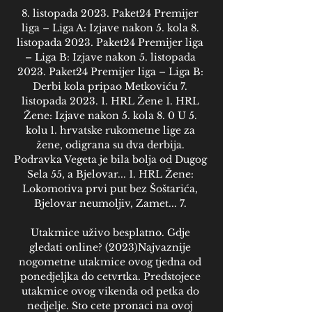
8. listopada 2023. Paket24 Premijer 
liga – Liga A: Izjave nakon 5. kola 8. 
listopada 2023. Paket24 Premijer liga 
– Liga B: Izjave nakon 5. listopada 
2023. Paket24 Premijer liga – Liga B: 
Derbi kola pripao Metkoviću 7. 
listopada 2023. 1. HRL Žene 1. HRL 
Žene: Izjave nakon 5. kola 8. 0 U 5. 
kolu 1. hrvatske rukometne lige za 
žene, odigrana su dva derbija. 
Podravka Vegeta je bila bolja od Dugog 
Sela 55, a Bjelovar... 1. HRL Žene: 
Lokomotiva prvi put bez Šoštarića, 
Bjelovar neumoljiv, Zamet... 7. 

Utakmice uživo besplatno. Gdje 
gledati online? (2023)Najvaznije 
nogometne utakmice ovog tjedna od 
ponedjeljka do cetvrtka. Predstojece 
utakmice ovog vikenda od petka do 
nedjelje. Sto cete pronaci na ovoj 