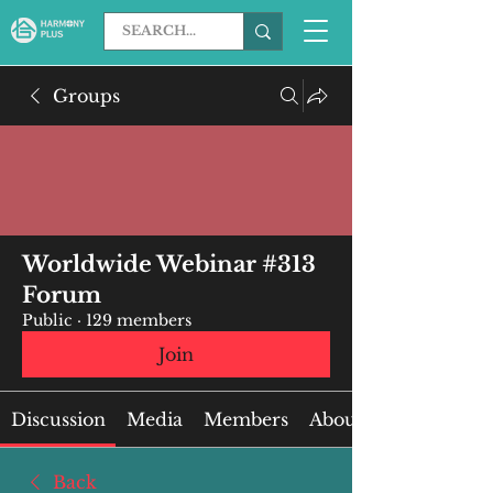
Groups
Worldwide Webinar #313
Forum
Public
·
129 members
Join
Discussion
Media
Members
About
Back