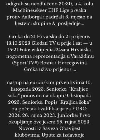
odigrali su neodlučeno 30:30, u 4. kolu 
Machinesekeer EHF Lige prvaka 
protiv Aalborga i zadržali 6. mjesto na 
ljestvici skupine A, posljednje... 

Grčka do 21 Hrvatska do 21 prijenos 
13.10.2023 Gledati TV u prije 1 sat — u 
15:21 Foto: wikipedia/24sata Hrvatska 
nogometna reprezentacija u Varaždinu 
(Sport TV#) Bosna i Hercegovina 
Grčka uživo prijenos ...

nastup na europskim prvenstvima 10. 
listopada 2023. Seniorke: “Kraljice 
šoka“ ponovno na okupu 9. listopada 
2023. Seniorke: Popis “Kraljica šoka“ 
za početak kvalifikacija za EURO 
2024. 26. rujna 2023. Juniorke: Prvo 
okupljanje ove jeseni 25. rujna 2023. 
Novosti iz Saveza Obavijest 
klubovima: Upute za izdavanje 