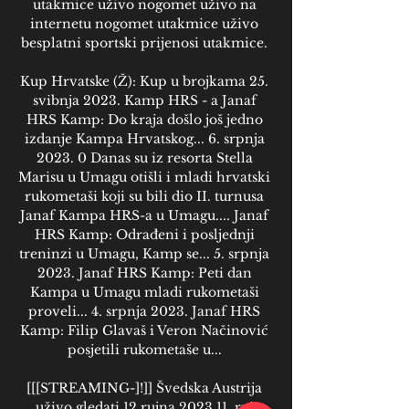
utakmice uživo nogomet uživo na 
internetu nogomet utakmice uživo 
besplatni sportski prijenosi utakmice. 

Kup Hrvatske (Ž): Kup u brojkama 25. 
svibnja 2023. Kamp HRS - a Janaf 
HRS Kamp: Do kraja došlo još jedno 
izdanje Kampa Hrvatskog... 6. srpnja 
2023. 0 Danas su iz resorta Stella 
Marisu u Umagu otišli i mladi hrvatski 
rukometaši koji su bili dio II. turnusa 
Janaf Kampa HRS-a u Umagu.... Janaf 
HRS Kamp: Odrađeni i posljednji 
treninzi u Umagu, Kamp se... 5. srpnja 
2023. Janaf HRS Kamp: Peti dan 
Kampa u Umagu mladi rukometaši 
proveli... 4. srpnja 2023. Janaf HRS 
Kamp: Filip Glavaš i Veron Načinović 
posjetili rukometaše u... 

[[[STREAMING-]!]] Švedska Austrija 
uživo gledati 12 rujna 2023 11. ruj 