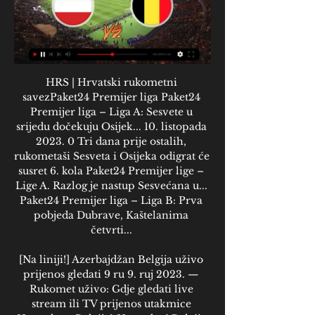
HRS | Hrvatski rukometni 
savezPaket24 Premijer liga Paket24 
Premijer liga – Liga A: Sesvete u 
srijedu dočekuju Osijek... 10. listopada 
2023. 0 Tri dana prije ostalih, 
rukometaši Sesveta i Osijeka odigrat će 
susret 6. kola Paket24 Premijer lige – 
Lige A. Razlog je nastup Sesvećana u... 
Paket24 Premijer liga – Liga B: Prva 
pobjeda Dubrave, Kaštelanima 
četvrti... 

[Na liniji!] Azerbajdžan Belgija uživo 
prijenos gledati 9 ru 9. ruj 2023. — 
Rukomet uživo: Gdje gledati live 
stream ili TV prijenos utakmice 