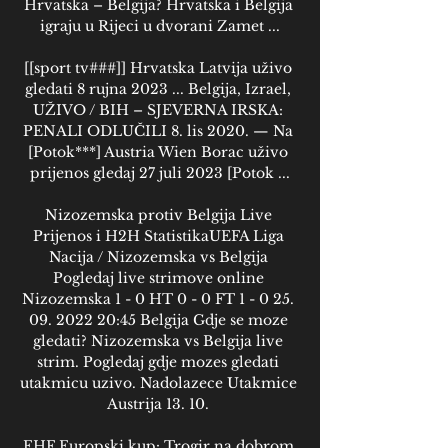
Hrvatska – Belgija? Hrvatska i Belgija 
igraju u Rijeci u dvorani Zamet ...

[[sport tv###]] Hrvatska Latvija uživo 
gledati 8 rujna 2023 ... Belgija, Izrael, 
UŽIVO / BIH – SJEVERNA IRSKA: 
PENALI ODLUČILI 8. lis 2020. — Na 
[Potok***] Austria Wien Borac uživo 
prijenos gledaj 27 juli 2023 [Potok ...

Nizozemska protiv Belgija Live 
Prijenos i H2H StatistikaUEFA Liga 
Nacija / Nizozemska vs Belgija 
Pogledaj live strimove online 
Nizozemska 1 - 0 HT 0 - 0 FT 1 - 0 25. 
09. 2022 20:45 Belgija Gdje se moze 
gledati? Nizozemska vs Belgija live 
strim. Pogledaj gdje mozes gledati 
utakmicu uzivo. Nadolazece Utakmice 
Austrija 13. 10. 

EHF Europski kup: Trogir na dobrom 