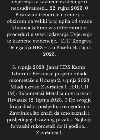
uvjerenja iz kaznene evidencije o 
neosuđivanosti... 22. rujna 2023. 0 
Poštovani trenerice i treneri, s 
obzirom na veliki broj upita od strane 
klubova želimo vas informirati o 
proceduri u svezi izdavanja Uvjerenja 
iz kaznene evidencije... EHF Kongres: 
Delegacija HRS – a u Baselu 14. rujna 
2023. 

3. srpnja 2023. Janaf HRS Kamp: 
Izbornik Perkovac posjetio mlade 
rukometaše u Umagu 2. srpnja 2023. 
Mlađi uzrasti Završnica 1. HRL U11 
(M): Rukometaši Metalca novi prvaci 
Hrvatske 12. lipnja 2023. 0 Do svog je 
kraja došla i posljednja ovogodišnja 
Završnica što znači da smo saznali i 
posljednjeg državnog prvaka. Najbolji 
hrvatski rukometaši do 11 godina... 
Završnica 1. 
