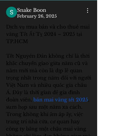
Snake Boon
February 26, 2025
Dịch vụ mua bán và cho thuê mai 
vàng Tết Ất Tỵ 2024 – 2025 tại 
TP.HCM
Tết Nguyên Đán không chỉ là thời 
khắc chuyển giao giữa năm cũ và 
năm mới mà còn là dịp lễ quan 
trọng nhất trong năm đối với người 
Việt Nam và nhiều quốc gia châu 
Á. Đây là thời gian để gia đình 
đoàn viên, 
bán mai vàng tết 2025
, 
sum họp sau một năm xa cách. 
Trong không khí ấm áp ấy, việc 
trang trí nhà cửa, cơ quan hay 
công ty bằng một chậu mai vàng 