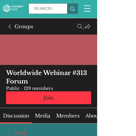
Groups
Worldwide Webinar #313
Forum
Public
·
129 members
Join
Discussion
Media
Members
About
Back