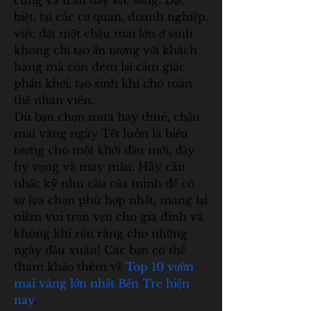
cúng và tràn đầy sức sống. Đặc 
biệt, tại các cơ quan, doanh nghiệp, 
việc đặt một chậu mai lớn ở sảnh 
không chỉ tạo ấn tượng với khách 
hàng mà còn đem lại cảm giác 
phấn khởi, tạo sinh khí cho toàn 
thể nhân viên.
Dù bạn chọn mua hay thuê, chậu 
mai vàng ngày Tết luôn là biểu 
tượng cho một khởi đầu mới, đầy 
hy vọng và may mắn. Hãy cân 
nhắc kỹ nhu cầu của mình để có 
sự lựa chọn phù hợp nhất, mang lại 
niềm vui trọn vẹn cho gia đình và 
không khí rộn ràng cho những 
ngày đầu xuân! Các bạn có thể 
tham khảo thêm về 
Top 10 vườn 
mai vàng lớn nhất Bến Tre hiện 
nay
.