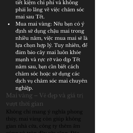
tiết kiệm chi phí và không 
phải lo lắng về việc chăm sóc 
mai sau Tết.
Mua mai vàng: Nếu bạn có ý 
định sử dụng chậu mai trong 
nhiều năm, việc mua mai sẽ là 
lựa chọn hợp lý. Tuy nhiên, để 
đảm bảo cây mai luôn khỏe 
mạnh và rực rỡ vào dịp Tết 
năm sau, bạn cần biết cách 
chăm sóc hoặc sử dụng các 
dịch vụ chăm sóc mai chuyên 
nghiệp.
Mai vàng – Vẻ đẹp và giá trị 
vượt thời gian
Không chỉ mang ý nghĩa phong 
thủy, mai vàng còn giúp không 
gian nhà cửa, công ty thêm ấm 