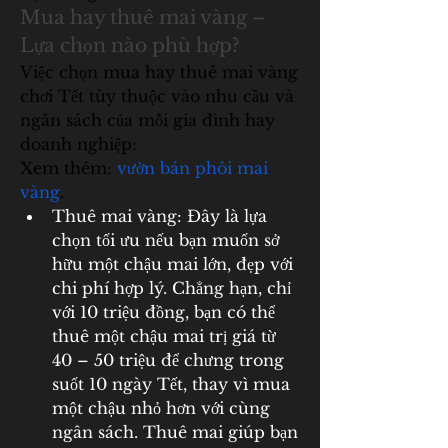
Mua hay thuê mai vàng – 
Lựa chọn nào phù hợp?
Việc chọn mua hay thuê mai vàng 
chơi Tết tùy thuộc vào nhu cầu và 
ngân sách của mỗi gia đình hay 
doanh nghiệp:
Xem thêm: 
vườn bán phôi mai 
vàng
.
Thuê mai vàng: Đây là lựa 
chọn tối ưu nếu bạn muốn sở 
hữu một chậu mai lớn, đẹp với 
chi phí hợp lý. Chẳng hạn, chỉ 
với 10 triệu đồng, bạn có thể 
thuê một chậu mai trị giá từ 
40 – 50 triệu để chưng trong 
suốt 10 ngày Tết, thay vì mua 
một chậu nhỏ hơn với cùng 
ngân sách. Thuê mai giúp bạn 