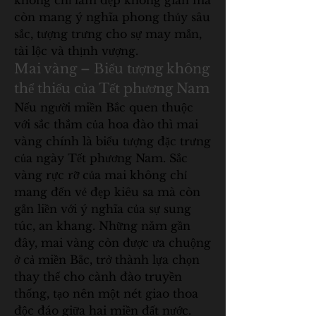
không chỉ làm đẹp không gian mà 
còn mang ý nghĩa phong thủy sâu 
sắc, tượng trưng cho sự may mắn, 
tài lộc và thịnh vượng.
Mai vàng – Biểu tượng không 
thể thiếu của Tết phương Nam
Nếu người miền Bắc quen thuộc 
với sắc thắm của hoa đào thì mai 
vàng chính là biểu tượng đặc trưng 
của ngày Tết phương Nam. Sắc 
vàng rực rỡ của mai không chỉ 
mang đến vẻ đẹp kiêu sa mà còn 
gắn liền với ý nghĩa của sự sung 
túc, an khang. Những năm gần 
đây, mai vàng còn được ưa chuộng 
ở cả miền Bắc, trở thành lựa chọn 
thay thế cho cành đào truyền 
thống, tạo nên một nét giao thoa 
độc đáo giữa hai miền đất nước.