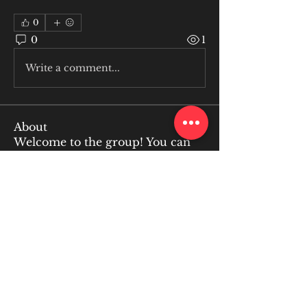
0
0
1
Write a comment...
About
Welcome to the group! You can
connect with other members, ge
...
Read more
Members
Joohnn Brittoo
Follow
Dominator Jay
Follow
Makvin Zaletor
Follow