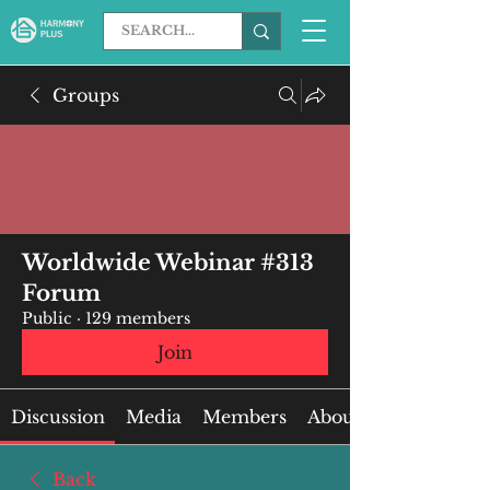
Groups
Worldwide Webinar #313
Forum
Public
·
129 members
Join
Discussion
Media
Members
About
Back