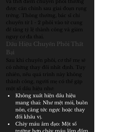
và thời điểm chuyển phôi thường 
được căn chỉnh sau giai đoạn rụng 
trứng. Thông thường, bác sĩ chỉ 
chuyển từ 1 - 2 phôi vào tử cung 
để tăng tỷ lệ thành công và giảm 
nguy cơ đa thai.
Dấu Hiệu Chuyển Phôi Thất 
Bại
Sau khi chuyển phôi, cơ thể mẹ sẽ 
có những thay đổi nhất định. Tuy 
nhiên, nếu quá trình này không 
thành công, người mẹ có thể gặp 
một số dấu hiệu như:
Không xuất hiện dấu hiệu 
mang thai: Như mệt mỏi, buồn 
nôn, căng tức ngực hoặc thay 
đổi khẩu vị.
Chảy máu âm đạo: Một số 
trường hợp chảy máu lốm đốm 