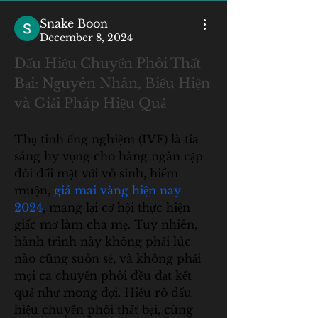
Snake Boon
December 8, 2024
Dấu Hiệu Chuyển Phôi Thất 
Bại: Nguyên Nhân, Biểu Hiện 
và Giải Pháp Hiệu Quả
Thụ tinh ống nghiệm (IVF) là tia 
sáng hy vọng cho hàng ngàn cặp 
đôi đối mặt với vô sinh, hiếm 
muộn, 
giá mai vàng hiện nay 
2024
, mang lại cơ hội thực hiện 
giấc mơ làm cha mẹ. Tuy nhiên, 
hành trình này không phải lúc 
nào cũng suôn sẻ, và không phải 
mọi ca chuyển phôi đều đạt kết 
quả như mong đợi. Hiểu rõ dấu 
hiệu chuyển phôi thất bại, cùng 