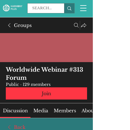
Groups
Worldwide Webinar #313
Forum
Public
·
129 members
Join
Discussion
Media
Members
About
Back