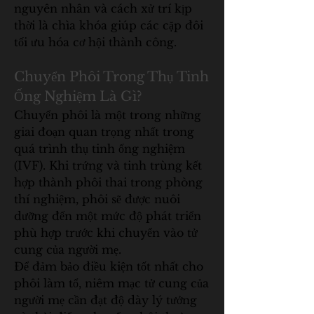
nguyên nhân và cách xử trí kịp 
thời là chìa khóa giúp các cặp đôi 
tối ưu hóa cơ hội thành công.
Chuyển Phôi Trong Thụ Tinh 
Ống Nghiệm Là Gì?
Chuyển phôi là một trong những 
giai đoạn quan trọng nhất trong 
quá trình thụ tinh ống nghiệm 
(IVF). Khi trứng và tinh trùng kết 
hợp thành phôi thai trong phòng 
thí nghiệm, phôi sẽ được nuôi 
dưỡng đến một mức độ phát triển 
phù hợp trước khi chuyển vào tử 
cung của người mẹ.
Để đảm bảo điều kiện tốt nhất cho 
phôi làm tổ, niêm mạc tử cung của 
người mẹ cần đạt độ dày lý tưởng 