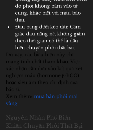
do phôi không bám vào tử 
cung, khác biệt với máu báo 
thai.
Đau bụng dưới kéo dài: Cảm 
giác đau nặng nề, không giảm 
theo thời gian có thể là dấu 
hiệu chuyển phôi thất bại.
Dù vậy, các biểu hiện này chỉ 
mang tính chất tham khảo. Việc 
xác nhận cần dựa vào kết quả xét 
nghiệm máu (hormone β-hCG) 
hoặc siêu âm theo chỉ định của 
bác sĩ.
Xem thêm: 
mua bán phôi mai 
vàng
.
Nguyên Nhân Phổ Biến 
Khiến Chuyển Phôi Thất Bại