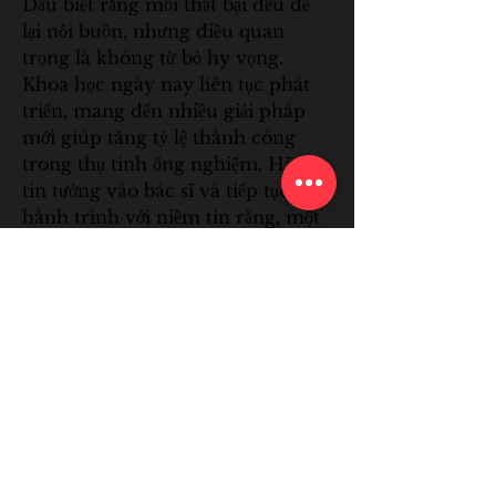
Dẫu biết rằng mỗi thất bại đều để 
lại nỗi buồn, nhưng điều quan 
trọng là không từ bỏ hy vọng. 
Khoa học ngày nay liên tục phát 
triển, mang đến nhiều giải pháp 
mới giúp tăng tỷ lệ thành công 
trong thụ tinh ống nghiệm. Hãy 
tin tưởng vào bác sĩ và tiếp tục 
hành trình với niềm tin rằng, một 
ngày không xa, giấc mơ được ôm 
con trong vòng tay sẽ thành hiện 
thự Các bạn có thể tham khảo 
thêm về 
Top 10 vườn mai vàng lớn 
nhất Bến Tre hiện nay
.
0
0
Write a comment...