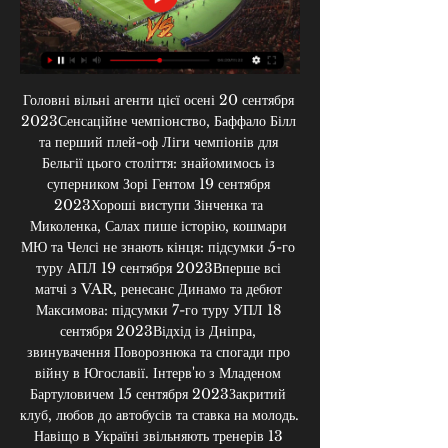
Головні вільні агенти цієї осені 20 сентября 
2023Сенсаційне чемпіонство, Баффало Білл 
та перший плей-оф Ліги чемпіонів для 
Бельгії цього століття: знайомимось із 
суперником Зорі Гентом 19 сентября 
2023Хороші виступи Зінченка та 
Миколенка, Салах пише історію, кошмари 
МЮ та Челсі не знають кінця: підсумки 5-го 
туру АПЛ 19 сентября 2023Вперше всі 
матчі з VAR, ренесанс Динамо та дебют 
Максимова: підсумки 7-го туру УПЛ 18 
сентября 2023Відхід із Дніпра, 
звинувачення Поворознюка та спогади про 
війну в Югославії. Інтерв'ю з Младеном 
Бартуловичем 15 сентября 2023Закритий 
клуб, любов до автобусів та ставка на молодь. 
Навіщо в Україні звільняють тренерів 13 