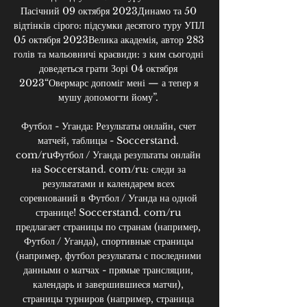
Пасічний 09 октября 2023Динамо та 50 
відтінків сірого: підсумки десятого туру УПЛ 
05 октября 2023Велика академія, автор 283 
голів та мальовничі краєвиди: з ким сьогодні 
доведеться грати Зорі 04 октября 
2023“Овермарс допоміг мені — а тепер я 
мушу допомогти йому”. 

Футбол - Уганда: Результаты онлайн, счет 
матчей, таблицы - Soccerstand. 
com/ruФутбол / Уганда результаты онлайн 
на Soccerstand. com/ru: следи за 
результатами и календарем всех 
соревнований в Футбол / Уганда на одной 
странице! Soccerstand. com/ru 
предлагает страницы по странам (например, 
Футбол / Уганда), спортивные страницы 
(например, футбол результаты с последними 
данными о матчах - прямые трансляции, 
календарь и завершившиеся матчи), 
страницы турниров (например, страница 