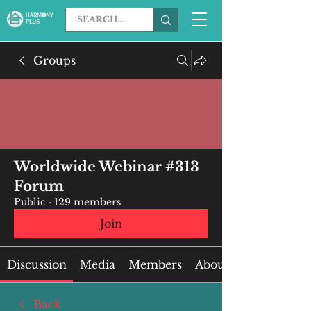
Groups
Worldwide Webinar #313
Forum
Public
·
129 members
Join
Discussion
Media
Members
About
Back