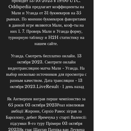
проходит 13/10/2023 в 19:00 UTC. 
Oddspedia предлагает коэффициенты на 
Мали и Уганда от 31 букмекеров на 35 
рынках. По мнению букмекеров фаворитами 
в данной игре являются Мали, коэф-ты на 
них 1. 7. Проверь Мали и Уганда форму, 
турнирную таблицу и H2H статистику на 
нашем сайте. 

Уганда. Смотреть бесплатно онлайн. 13 
октября 2023. Смотрите онлайн 
видеотрансляцию матча Мали - Уганда. На 
выбор несколько источников для просмотра с 
разным качеством. Дата трансляции - 13 
октября 2023.LiveResult · 1 день назад

Як Антверпен виграв перше чемпіонство за 
65 років 03 октября 2023Реал нівелював 
амбіції Жирони, Серхіо Рамос зіграв за 
Барселону, дебют Яремчука у старті Валенсії: 
підсумки 8-го туру Прімери 03 октября 
2023Як грає Шахтар Патріка ван Леувена 