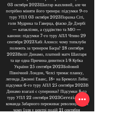
03 октября 2023Шахтар жахливий, але чи 
потрібно міняти його тренера: підсумки 9-го 
туру УПЛ 03 октября 2023Поразка Сіті, 
голи Мудрика та Гаверца, фіаско Де Дзербі 
— катаклізми, а суддівство та МЮ — 
канони: підсумки 7-го туру АПЛ Чтиво 29 
сентября 2023Хабі Алонсо: чому топклуби 
полюють за тренером Баєра? 28 сентября 
2023Виліт Динамо, платний матч Шахтаря 
та ще одна Причина дивитися 1/8 Кубка 
України 25 сентября 2023Бойовий 
Північний Лондон, Челсі тримає планку, 
легенда Джонні Еванс, 18+ на Бремолл Лейн: 
підсумки 6-го туру АПЛ 25 сентября 2023В 
Динамо взагалі є суперники? Підсумки 8-го 
туру УПЛ 22 сентября 2023Gereziak. Як 
команда Забарного переживає революцію — і 
чому Ілля у центрі подій 21 сентября 
2023Воротарі у розквіті сил, легенди МЮ та 
Давід де Хеа. 
