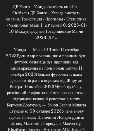
ДР Конго - Уганда смотреть онлайн - 
Odds.ru ДР Конго - Уганда смотреть 
онлайн. Трансляция · Прогнозы · Статистика 
· Чемпионат Мали 1. ДР Конго 0. 2023-01-
10 Международные Товарищеские Матчи 
2023. ДР ...

Уганда — Мали 1:1Чтиво 11 октября 
2023Еден Азар показав, яким повинен бути 
футбол: бельгієць був щасливий від 
самовираження на полі Роман Котляр 11 
октября 2023Польові футболісти, яким 
довелося зіграти в воротах: від Жиру до 
Вокера 10 октября 2023Музей футболу, 
розкішний стадіон та неймовірна фанатська 
підтримка: великий репортаж з матчу 
Боруссія Дортмунд — Уніон Берлін Микита 
Євтушенко 09 октября 2023Учень знову 
здолав вчителя, Північний Лондон рулить 
лігою, Мактоміней врятував Манчестер 
Юнайтед: підсумки 8-го туру АПЛ Віталій 