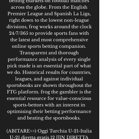
betting markets on football matches 
across the globe. From the English 
Premier League and Spanish La Liga, 
right down to the lowest non-league 
divisions, frog works around the clock 
24/7/365 to provide sports fans with 
the latest and most comprehensive 
online sports betting companion. 
Transparent and thorough 
performance analysis of every single 
pick made is an essential part of what 
we do. Historical results for countries, 
leagues, and against individual 
sportsbooks are shown throughout the 
FTG platform. frog the gambler is the 
essential resource for value-conscious 
sports-bettors with an interest in 
optimising their betting performance 
and beating the sportsbooks. 

(ABITARE>>) Oggi Turchia U-21-Italia 
U-21 diretta gratis 12 [[IN DIRETTA 