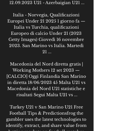
12.09.2023 U21 - Azerbaigian U21 ...

Italia - Norvegia, Qualificazioni 
Europei Under 21 2025 1 giorno fa — 
Italia vs Turchia, qualificazioni 
Europeo di calcio Under 21 (2023 
Getty Images) Giovedì 16 novembre 
2023. San Marino vs Italia. Martedì 
21 ...

Macedonia del Nord diretta gratis | 
Working Mothers 12 set 2023 — 
[CALCIO] Oggi Finlandia San Marino 
in diretta 18/06/2023 45 Malta U21 vs 
Macedonia del Nord U21 statistiche e 
risultati Segui Malta U21 vs ...

Turkey U21 v San Marino U21 Free 
Football Tips & Predictionsfrog the 
gambler uses the latest technologies to 
identify, extract, and share value from 