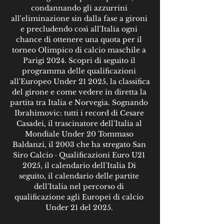
condannando gli azzurrini 
all'eliminazione sin dalla fase a gironi 
e precludendo così all'Italia ogni 
chance di ottenere una quota per il 
torneo Olimpico di calcio maschile a 
Parigi 2024. Scopri di seguito il 
programma delle qualificazioni 
all'Europeo Under 21 2025, la classifica 
del girone e come vedere in diretta la 
partita tra Italia e Norvegia. Sognando 
Ibrahimovic: tutti i record di Cesare 
Casadei, il trascinatore dell'Italia al 
Mondiale Under 20 Tommaso 
Baldanzi, il 2003 che ha stregato San 
Siro Calcio · Qualificazioni Euro U21 
2025, il calendario dell'Italia Di 
seguito, il calendario delle partite 
dell'Italia nel percorso di 
qualificazione agli Europei di calcio 
Under 21 del 2025. 
