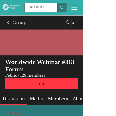
Groups
Worldwide Webinar #313
Forum
Public
·
129 members
Join
Discussion
Media
Members
About
Back