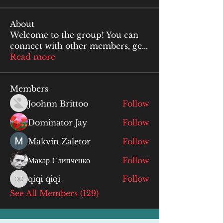
About
Welcome to the group! You can
connect with other members, ge
...
Read more
Members
Joohnn Brittoo
Follow
Dominator Jay
Follow
Makvin Zaletor
Follow
Макар Слипченко
Follow
qiqi qiqi
Follow
qiqi qiqi
See All Members (129)