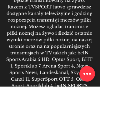
będzie transmitowany na żywo. 
Razem z TVSPORT łatwo sprawdzisz 
dostępne kanały telewizyjne i godzinę 
rozpoczęcia transmisji meczów piłki 
nożnej. Możesz oglądać transmisje 
piłki nożnej na żywo i śledzić ostatnie 
wyniki meczów piłki nożnej na naszej 
stronie oraz na najpopularniejszych 
transmisjach w TV takich jak: beIN 
Sports Arabia 5 HD, Optus Sport, BHT 
1, Sportklub 7, Arena Sport 4, Nova 
Sports News, Landeskanal, Sky HD, 
Canal 11, SuperSport OTT 5, Okko 
Sport, Sportklub 4. beIN SPORTS 
CONNECT Arabia, Viaplay UK, DStv 
Now, Star+, DAZN, Csport. 

Igrzyska Europejskie — informacje 
Igrzyska Europejskie 2023 to 
wielodyscyplinarna impreza 
sportowa, która odbywa się w Polsce w 
terminie od 21 czerwca do 2 lipca. 