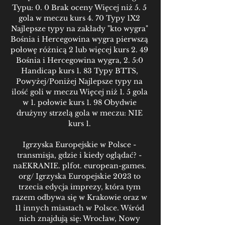
Typu: 0. 0 Brak oceny Więcej niż 5. 5 
gola w meczu kurs 4. 70 Typy 1X2 
Najlepsze typy na zakłady "kto wygra" 
Bośnia i Hercegowina wygra pierwszą 
połowę różnicą 2 lub więcej kurs 2. 49 
Bośnia i Hercegowina wygra, 2. 5:0 
Handicap kurs 1. 83 Typy BTTS, 
Powyżej/Poniżej Najlepsze typy na 
ilość goli w meczu Więcej niż 1. 5 gola 
w 1. połowie kurs 1. 98 Obydwie 
drużyny strzelą gola w meczu: NIE 
kurs 1. 

Igrzyska Europejskie w Polsce - 
transmisja, gdzie i kiedy oglądać? - 
naEKRANIE. plfot. european-games. 
org/ Igrzyska Europejskie 2023 to 
trzecia edycja imprezy, która tym 
razem odbywa się w Krakowie oraz w 
11 innych miastach w Polsce. Wśród 
nich znajdują się: Wrocław, Nowy 