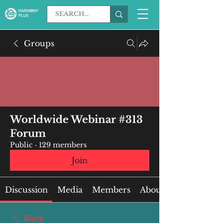
Groups
Worldwide Webinar #313
Forum
Public
·
129 members
Join
Discussion
Media
Members
About
Back